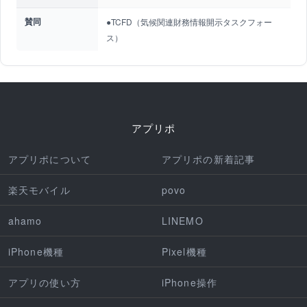
賛同
●TCFD（気候関連財務情報開示タスクフォー
ス）
アプリポ
アプリポについて
アプリポの新着記事
楽天モバイル
povo
ahamo
LINEMO
iPhone機種
Pixel機種
アプリの使い方
iPhone操作