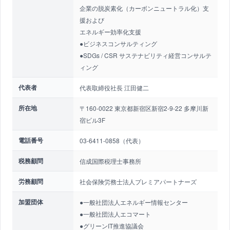
企業の脱炭素化（カーボンニュートラル化）支
援および
エネルギー効率化支援
●ビジネスコンサルティング
●SDGs / CSR サステナビリティ経営コンサルテ
ィング
代表者
代表取締役社長 江田健二
所在地
〒160-0022 東京都新宿区新宿2-9-22 多摩川新
宿ビル3F
電話番号
03-6411-0858（代表）
税務顧問
信成国際税理士事務所
労務顧問
社会保険労務士法人プレミアパートナーズ
加盟団体
●一般社団法人エネルギー情報センター
●一般社団法人エコマート
●グリーンIT推進協議会