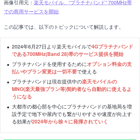
画像引用元：
楽天モバイル、“プラチナバンド” 700MHz帯
での商用サービスを開始
この記事では、以下のトピックについて解説します。
2024年6月27日より楽天モバイルで
4Gプラチナバンド
である700MHz(Band 28)帯のサービス提供を開始
プラチナバンドを使用するために
オプション料金の支
払いやプラン変更は一切不要
で使える
プラチナバンドは現在提供中の
楽天モバイルの
MNO(楽天最強プラン等)契約者なら自動的に使えるよ
うになる
大都市の都心部を中心にプラチナバンドの基地局を増
設予定で地下や屋内でも繋がりやすさや速度が向上す
る効果が
2024年から徐々に発揮されていく