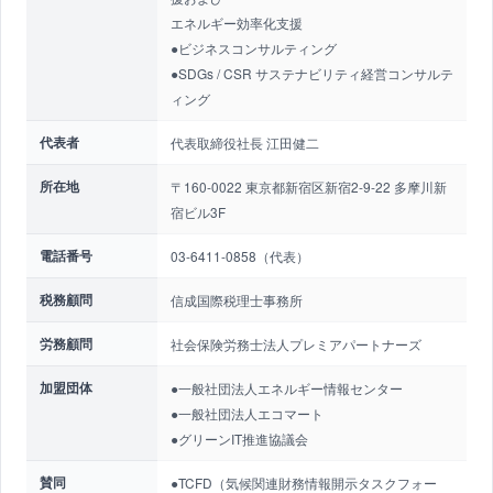
エネルギー効率化支援
●ビジネスコンサルティング
●SDGs / CSR サステナビリティ経営コンサルテ
ィング
代表者
代表取締役社長 江田健二
所在地
〒160-0022 東京都新宿区新宿2-9-22 多摩川新
宿ビル3F
電話番号
03-6411-0858（代表）
税務顧問
信成国際税理士事務所
労務顧問
社会保険労務士法人プレミアパートナーズ
加盟団体
●一般社団法人エネルギー情報センター
●一般社団法人エコマート
●グリーンIT推進協議会
賛同
●TCFD（気候関連財務情報開示タスクフォー