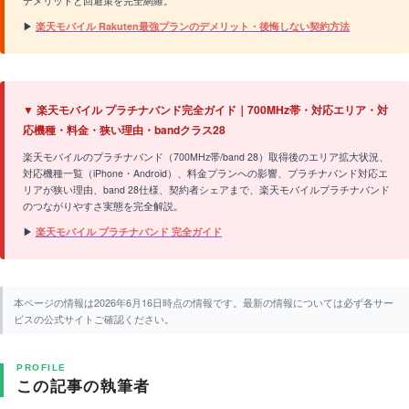
デメリットと回避策を完全網羅。
▶
楽天モバイル Rakuten最強プランのデメリット・後悔しない契約方法
▼ 楽天モバイル プラチナバンド完全ガイド｜700MHz帯・対応エリア・対
応機種・料金・狭い理由・bandクラス28
楽天モバイルのプラチナバンド（700MHz帯/band 28）取得後のエリア拡大状況、
対応機種一覧（iPhone・Android）、料金プランへの影響、プラチナバンド対応エ
リアが狭い理由、band 28仕様、契約者シェアまで、楽天モバイルプラチナバンド
のつながりやすさ実態を完全解説。
▶
楽天モバイル プラチナバンド 完全ガイド
本ページの情報は2026年6月16日時点の情報です。最新の情報については必ず各サー
ビスの公式サイトご確認ください。
PROFILE
この記事の執筆者