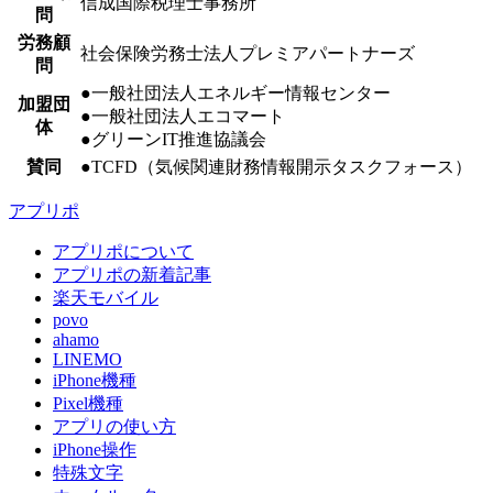
信成国際税理士事務所
問
労務顧
社会保険労務士法人プレミアパートナーズ
問
●一般社団法人エネルギー情報センター
加盟団
●一般社団法人エコマート
体
●グリーンIT推進協議会
賛同
●TCFD（気候関連財務情報開示タスクフォース）
アプリポ
アプリポについて
アプリポの新着記事
楽天モバイル
povo
ahamo
LINEMO
iPhone機種
Pixel機種
アプリの使い方
iPhone操作
特殊文字