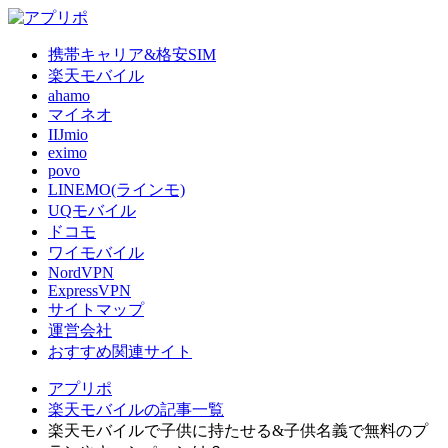
携帯キャリア&格安SIM
楽天モバイル
ahamo
マイネオ
IIJmio
eximo
povo
LINEMO(ラインモ)
UQモバイル
ドコモ
ワイモバイル
NordVPN
ExpressVPN
サイトマップ
運営会社
おすすめ関連サイト
アプリポ
楽天モバイルの記事一覧
楽天モバイルで子供に持たせる&子供名義で無料のプ