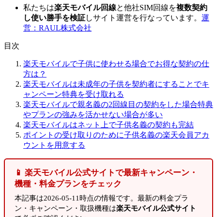
私たちは
楽天モバイル回線
と他社SIM回線を
複数契約
し使い勝手を検証
しサイト運営を行なっています。
運
営：RAUL株式会社
目次
楽天モバイルで子供に使わせる場合でお得な契約の仕
方は？
楽天モバイルは未成年の子供を契約者にすることでキ
ャンペーン特典を受け取れる
楽天モバイルで親名義の2回線目の契約をした場合特典
やプランの強みを活かせない場合が多い
楽天モバイルはネット上で子供名義の契約も完結
ポイントの受け取りのために子供名義の楽天会員アカ
ウントを用意する
📱 楽天モバイル公式サイトで最新キャンペーン・
機種・料金プランをチェック
本記事は2026-05-11時点の情報です。最新の料金プラ
ン・キャンペーン・取扱機種は
楽天モバイル公式サイト