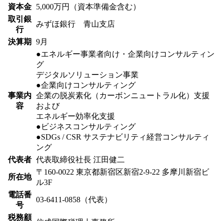
資本金
5,000万円（資本準備金含む）
取引銀
みずほ銀行 青山支店
行
決算期
9月
●エネルギー事業者向け・企業向けコンサルティン
グ
デジタルソリューション事業
●企業向けコンサルティング
事業内
企業の脱炭素化（カーボンニュートラル化）支援
容
および
エネルギー効率化支援
●ビジネスコンサルティング
●SDGs / CSR サステナビリティ経営コンサルティ
ング
代表者
代表取締役社長 江田健二
〒160-0022 東京都新宿区新宿2-9-22 多摩川新宿ビ
所在地
ル3F
電話番
03-6411-0858（代表）
号
税務顧