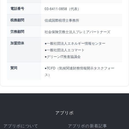
電話番号
03-6411-0858（代表）
税務顧問
信成国際税理士事務所
労務顧問
社会保険労務士法人プレミアパートナーズ
加盟団体
●一般社団法人エネルギー情報センター
●一般社団法人エコマート
●グリーンIT推進協議会
賛同
●TCFD（気候関連財務情報開示タスクフォー
ス）
アプリポ
アプリポについて
アプリポの新着記事