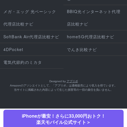
メガ・エッグ 光ベーシック
BBIQ光インターネット代理
代理店比較ナビ
店比較ナビ
SoftBank Air代理店比較ナビ
home5G代理店比較ナビ
4DPocket
でんき比較ナビ
電気代節約のミカタ
Designed by
アプリポ
Amazonのアソシエイトとして、「アプリポ」は適格販売により収入を得ています。
当サイトに掲載された内容によって生じた損害等の一切の責任を負いません。
iPhoneが最安！さらに33,000円おトク！
楽天モバイル公式サイト＞