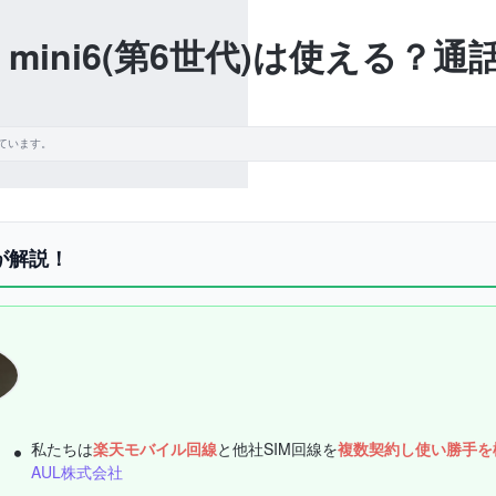
 mini6(第6世代)は使える？
ています。
が解説！
私たちは
楽天モバイル回線
と他社SIM回線を
複数契約し使い勝手を
AUL株式会社