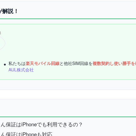
が解説！
私たちは
楽天モバイル回線
と他社SIM回線を
複数契約し使い勝手を
AUL株式会社
保証はiPhoneでも利用できるの？
保証はiPhoneも対応