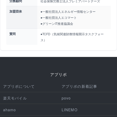
労務顧問
社会保険労務士法人プレミアパートナーズ
加盟団体
●一般社団法人エネルギー情報センター
●一般社団法人エコマート
●グリーンIT推進協議会
賛同
●TCFD（気候関連財務情報開示タスクフォー
ス）
アプリポ
アプリポについて
アプリポの新着記事
楽天モバイル
povo
ahamo
LINEMO