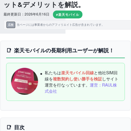
ット&デメリットを解説。
最終更新日：2026年6月16日
#楽天モバイル
当ページには事業者からのアフィリエイト広告が含まれています。
広告
楽天モバイルの長期利用ユーザーが解説！
私たちは
楽天モバイル回線
と他社SIM回
線を
複数契約し使い勝手を検証
しサイト
運営を行なっています。
運営：RAUL株
式会社
目次