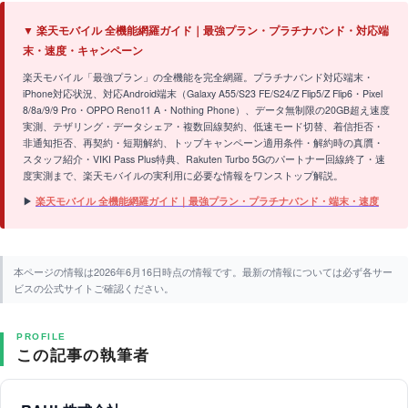
▼ 楽天モバイル 全機能網羅ガイド｜最強プラン・プラチナバンド・対応端
末・速度・キャンペーン
楽天モバイル「最強プラン」の全機能を完全網羅。プラチナバンド対応端末・
iPhone対応状況、対応Android端末（Galaxy A55/S23 FE/S24/Z Flip5/Z Flip6・Pixel
8/8a/9/9 Pro・OPPO Reno11 A・Nothing Phone）、データ無制限の20GB超え速度
実測、テザリング・データシェア・複数回線契約、低速モード切替、着信拒否・
非通知拒否、再契約・短期解約、トップキャンペーン適用条件・解約時の真贋・
スタッフ紹介・VIKI Pass Plus特典、Rakuten Turbo 5Gのパートナー回線終了・速
度実測まで、楽天モバイルの実利用に必要な情報をワンストップ解説。
▶
楽天モバイル 全機能網羅ガイド｜最強プラン・プラチナバンド・端末・速度
本ページの情報は2026年6月16日時点の情報です。最新の情報については必ず各サー
ビスの公式サイトご確認ください。
PROFILE
この記事の執筆者