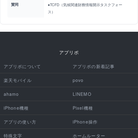
賛同
●TCFD（気候関連財務情報開示タスクフォー
ス）
アプリポ
アプリポについて
アプリポの新着記事
楽天モバイル
povo
ahamo
LINEMO
iPhone機種
Pixel機種
アプリの使い方
iPhone操作
特殊文字
ホームルーター