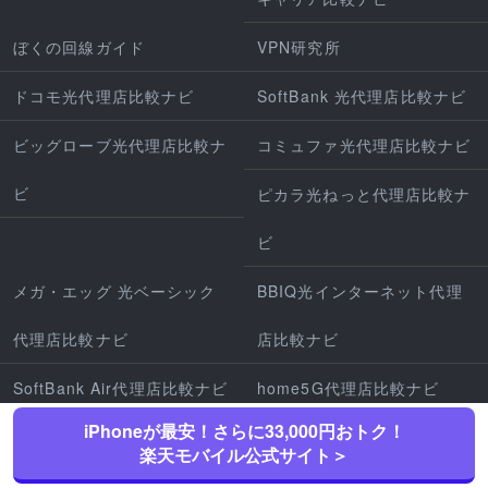
ぼくの回線ガイド
VPN研究所
ドコモ光代理店比較ナビ
SoftBank 光代理店比較ナビ
ビッグローブ光代理店比較ナ
コミュファ光代理店比較ナビ
ビ
ピカラ光ねっと代理店比較ナ
ビ
メガ・エッグ 光ベーシック
BBIQ光インターネット代理
代理店比較ナビ
店比較ナビ
SoftBank Air代理店比較ナビ
home5G代理店比較ナビ
iPhoneが最安！さらに33,000円おトク！
4DPocket
でんき比較ナビ
楽天モバイル公式サイト＞
電気代節約のミカタ