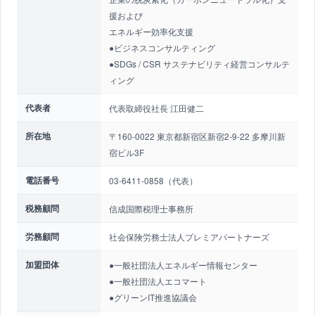
援および
エネルギー効率化支援
●ビジネスコンサルティング
●SDGs / CSR サステナビリティ経営コンサルテ
ィング
代表者
代表取締役社長 江田健二
所在地
〒160-0022 東京都新宿区新宿2-9-22 多摩川新
宿ビル3F
電話番号
03-6411-0858（代表）
税務顧問
信成国際税理士事務所
労務顧問
社会保険労務士法人プレミアパートナーズ
加盟団体
●一般社団法人エネルギー情報センター
●一般社団法人エコマート
●グリーンIT推進協議会