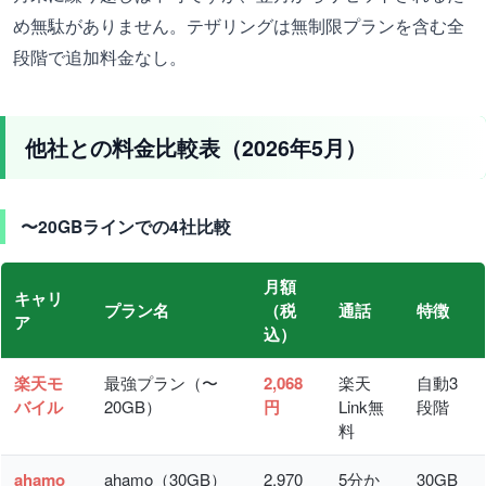
め無駄がありません。テザリングは無制限プランを含む全
段階で追加料金なし。
他社との料金比較表（2026年5月）
〜20GBラインでの4社比較
月額
キャリ
プラン名
（税
通話
特徴
ア
込）
楽天モ
最強プラン（〜
2,068
楽天
自動3
バイル
20GB）
円
Link無
段階
料
ahamo
ahamo（30GB）
2,970
5分か
30GB