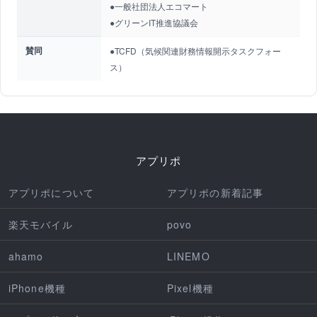
●一般社団法人エコマート
●グリーンIT推進協議会
賛同
●TCFD（気候関連財務情報開示タスクフォー
ス）
アプリポ
アプリポについて
アプリポの新着記事
楽天モバイル
povo
ahamo
LINEMO
iPhone機種
Pixel機種