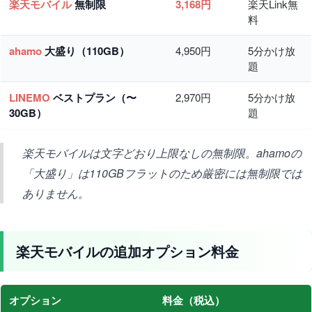
楽天モバイル
無制限
3,168円
楽天Link無
料
ahamo
大盛り（110GB）
4,950円
5分かけ放
題
LINEMO
ベストプラン（〜
2,970円
5分かけ放
30GB）
題
楽天モバイルは文字どおり上限なしの無制限。ahamoの
「大盛り」は110GBフラットのため厳密には無制限では
ありません。
楽天モバイルの追加オプション料金
オプション
料金（税込）