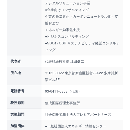
デジタルソリューション事業
●企業向けコンサルティング
企業の脱炭素化（カーボンニュートラル化）支
援および
エネルギー効率化支援
●ビジネスコンサルティング
●SDGs / CSR サステナビリティ経営コンサルテ
ィング
代表者
代表取締役社長 江田健二
所在地
〒160-0022 東京都新宿区新宿2-9-22 多摩川新
宿ビル3F
電話番号
03-6411-0858（代表）
税務顧問
信成国際税理士事務所
労務顧問
社会保険労務士法人プレミアパートナーズ
加盟団体
●一般社団法人エネルギー情報センター