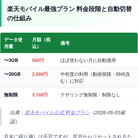
楽天モバイル最強プラン 料金段階と自動切替
の仕組み
データ使
月額（税
備考
用量
込）
〜3GB
968円
ほぼ使わない月に自動適用
〜20GB
2,068円
中程度の利用（動画視聴・SNS含
む）に対応
無制限
3,168円
テザリング無制限・制限なし
出典：
楽天モバイル公式 料金プラン
（2026-05-03確
認）
月末に繰り越しは不可ですが、翌月からリセットされるた