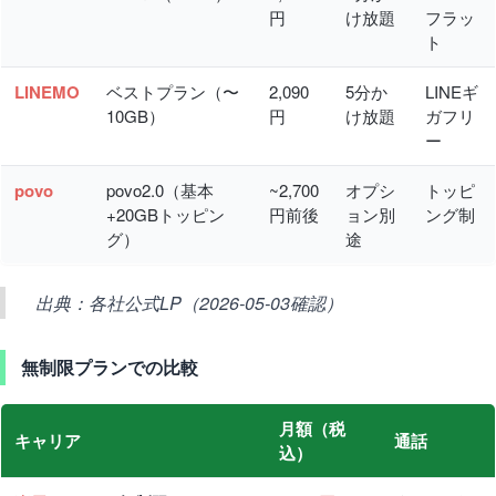
円
け放題
フラッ
ト
LINEMO
ベストプラン（〜
2,090
5分か
LINEギ
10GB）
円
け放題
ガフリ
ー
povo
povo2.0（基本
~2,700
オプシ
トッピ
+20GBトッピン
円前後
ョン別
ング制
グ）
途
出典：各社公式LP（2026-05-03確認）
無制限プランでの比較
月額（税
キャリア
通話
込）