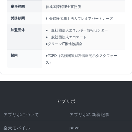
税務顧問
信成国際税理士事務所
労務顧問
社会保険労務士法人プレミアパートナーズ
加盟団体
●一般社団法人エネルギー情報センター
●一般社団法人エコマート
●グリーンIT推進協議会
賛同
●TCFD（気候関連財務情報開示タスクフォー
ス）
アプリポ
アプリポについて
アプリポの新着記事
楽天モバイル
povo