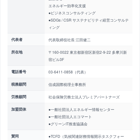
エネルギー効率化支援
●ビジネスコンサルティング
●SDGs / CSR サステナビリティ経営コンサルテ
ィング
代表者
代表取締役社長 江田健二
所在地
〒160-0022 東京都新宿区新宿2-9-22 多摩川新
宿ビル3F
電話番号
03-6411-0858（代表）
税務顧問
信成国際税理士事務所
労務顧問
社会保険労務士法人プレミアパートナーズ
加盟団体
●一般社団法人エネルギー情報センター
●一般社団法人エコマート
●グリーンIT推進協議会
賛同
●TCFD（気候関連財務情報開示タスクフォー