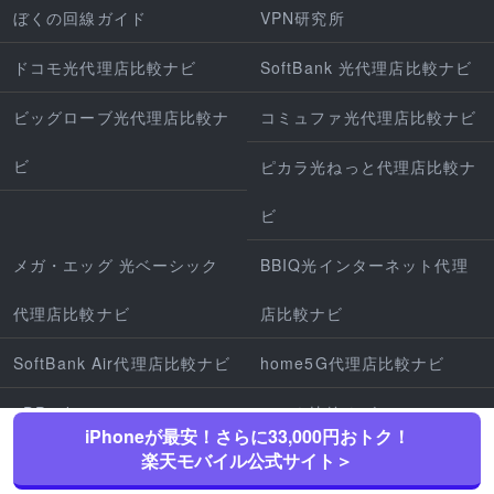
ぼくの回線ガイド
VPN研究所
ドコモ光代理店比較ナビ
SoftBank 光代理店比較ナビ
ビッグローブ光代理店比較ナ
コミュファ光代理店比較ナビ
ビ
ピカラ光ねっと代理店比較ナ
ビ
メガ・エッグ 光ベーシック
BBIQ光インターネット代理
代理店比較ナビ
店比較ナビ
SoftBank Air代理店比較ナビ
home5G代理店比較ナビ
4DPocket
でんき比較ナビ
iPhoneが最安！さらに33,000円おトク！
楽天モバイル公式サイト＞
電気代節約のミカタ