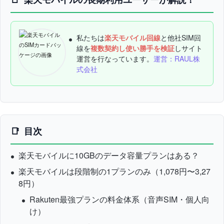
私たちは
楽天モバイル回線
と他社SIM回
線を
複数契約し使い勝手を検証
しサイト
運営を行なっています。
運営：RAUL株
式会社
目次
楽天モバイルに10GBのデータ容量プランはある？
楽天モバイルは段階制の1プランのみ（1,078円〜3,27
8円）
Rakuten最強プランの料金体系（音声SIM・個人向
け）