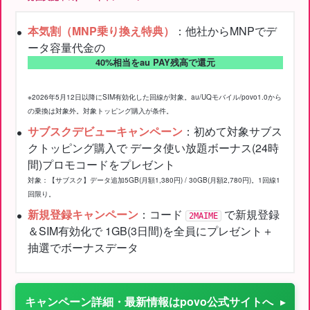
本気割（MNP乗り換え特典）
：他社からMNPでデ
ータ容量代金の
40%相当をau PAY残高で還元
※2026年5月12日以降にSIM有効化した回線が対象。au/UQモバイル/povo1.0から
の乗換は対象外。対象トッピング購入が条件。
サブスクデビューキャンペーン
：初めて対象サブス
クトッピング購入で データ使い放題ボーナス(24時
間)プロモコードをプレゼント
対象：【サブスク】データ追加5GB(月額1,380円) / 30GB(月額2,780円)。1回線1
回限り。
新規登録キャンペーン
：コード
で新規登録
2MAIME
＆SIM有効化で 1GB(3日間)を全員にプレゼント＋
抽選でボーナスデータ
キャンペーン詳細・最新情報はpovo公式サイトへ