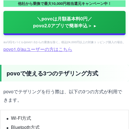
他社から乗換で最大10,000円相当還元キャンペーン中！
＼povoは月額基本料0円／
povo2.0アプリで簡単申込＞
au/UQモバイル/povo1.0からの乗換を除く。税込24,000円以上の対象トッピング購入の場合。
povo1.0/auユーザーの方はこちら
povoで使える3つのテザリング方式
povoでテザリングを行う際は、以下の3つの方式が利用で
きます。
Wi-FI方式
Bluetooth方式