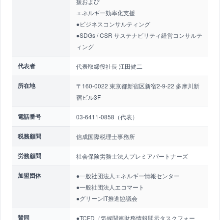
援および
エネルギー効率化支援
●ビジネスコンサルティング
●SDGs / CSR サステナビリティ経営コンサルテ
ィング
代表者
代表取締役社長 江田健二
所在地
〒160-0022 東京都新宿区新宿2-9-22 多摩川新
宿ビル3F
電話番号
03-6411-0858（代表）
税務顧問
信成国際税理士事務所
労務顧問
社会保険労務士法人プレミアパートナーズ
加盟団体
●一般社団法人エネルギー情報センター
●一般社団法人エコマート
●グリーンIT推進協議会
賛同
●TCFD（気候関連財務情報開示タスクフォー