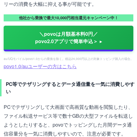
リーの消費を大幅に抑える事が可能です。
他社から乗換で最大10,000円相当還元キャンペーン中！
＼povoは月額基本料0円／
povo2.0アプリで簡単申込＞
au/UQモバイル/povo1.0からの乗換を除く。税込24,000円以上の対象トッピング購入の場合。
povo1.0/auユーザーの方はこちら
PC等でテザリングするとデータ通信量を一気に消費しやす
い
PCでテザリングして大画面で高画質な動画を閲覧したり、
ファイル転送サービス等で数十GBの大型ファイルを転送し
ようとしたりすると、povoでトッピングした月間データ通
信容量分を一気に消費しやすいので、注意が必要です。