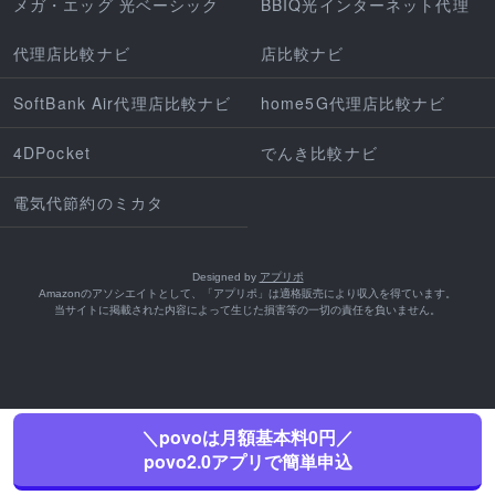
メガ・エッグ 光ベーシック
BBIQ光インターネット代理
代理店比較ナビ
店比較ナビ
SoftBank Air代理店比較ナビ
home5G代理店比較ナビ
4DPocket
でんき比較ナビ
電気代節約のミカタ
Designed by
アプリポ
Amazonのアソシエイトとして、「アプリポ」は適格販売により収入を得ています。
当サイトに掲載された内容によって生じた損害等の一切の責任を負いません。
＼povoは月額基本料0円／
povo2.0アプリで簡単申込