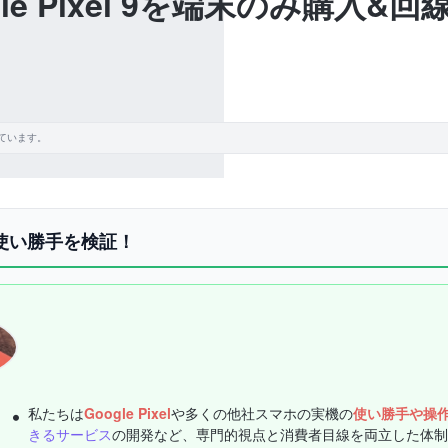
le Pixel 9を端末のみ購入
ています。
機の使い勝手を検証！
私たちは
Google Pixel
や多くの他社スマホの実機の
使い勝手や操
きるサービス
の開発など、専門的視点と消費者目線を両立した体制