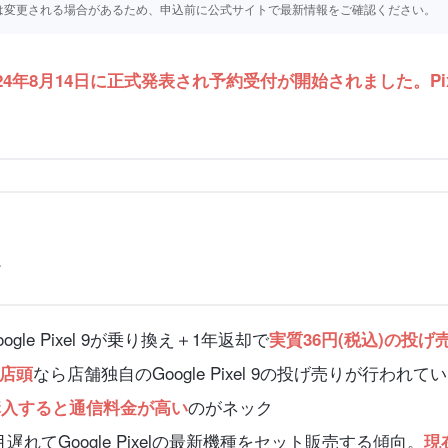
仕様等は変更される場合があるため、申込前に公式サイトで最新情報をご確認ください。
024年8月14日に正式発表され予約受付が開始されました。Pixe
。
oogle Pixel 9が乗り換え＋1年返却で
実質36円(税込)の投げ
なら店舗独自のGoogle Pixel 9の投げ売りが行われて
店頭
のがネック
を購入すると通信料金が高い
れてGoogle Pixelの最新機種をセット販売する傾向。
現