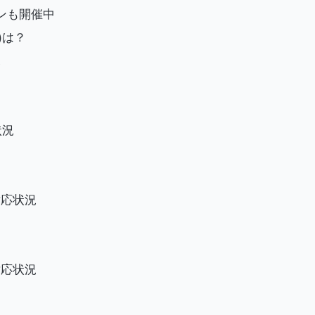
ーンも開催中
帯)は？
況
状況
対応状況
対応状況