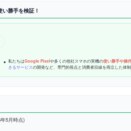
機の使い勝手を検証！
私たちは
Google Pixel
や多くの他社スマホの実機の
使い勝手や操
きるサービス
の開発など、専門的視点と消費者目線を両立した体制
26年5月時点)