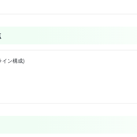
点
2ライン構成)