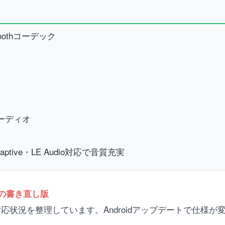
toothコーデック
hオーディオ
 Adaptive・LE Audio対応で音質充実
への書き直し版
hコーデック対応状況を整理しています。Androidアップデートで