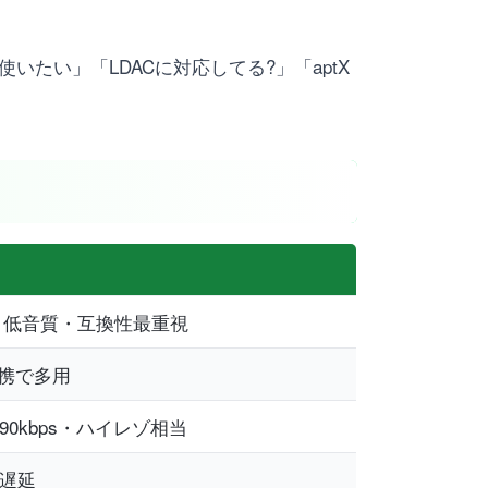
を使いたい」「LDACに対応してる?」「aptX
・低音質・互換性最重視
S連携で多用
90kbps・ハイレゾ相当
低遅延