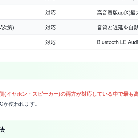
対応
高音質版aptX(最大
W次第)
対応
音質と遅延を自
対応
Bluetooth LE
と受信側(イヤホン・スピーカー)の両方が対応している中で最も
DACが使われます。
法