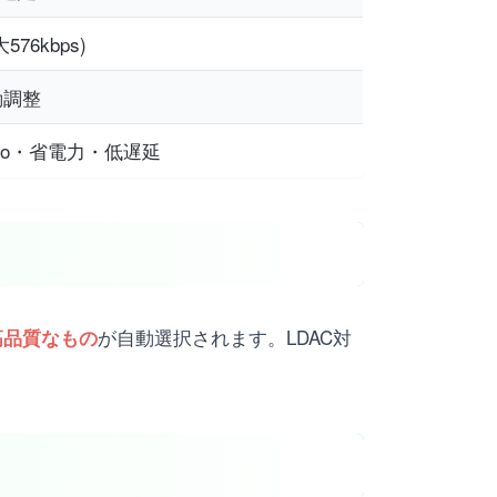
576kbps)
動調整
 Audio・省電力・低遅延
が自動選択されます。LDAC対
高品質なもの