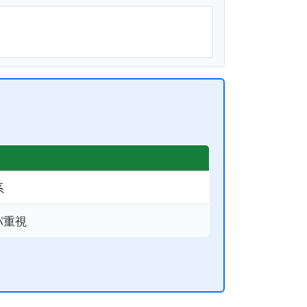
系
パ重視