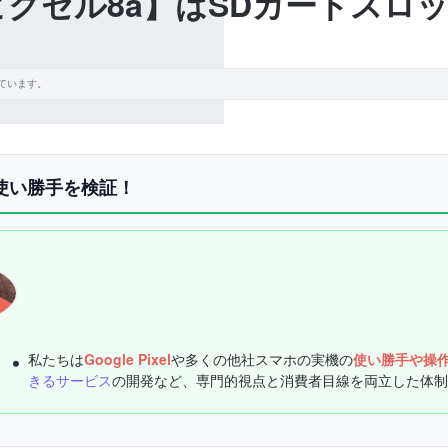
 8a【ピクセル8a】はSDカードス
ています。
機の使い勝手を検証！
私たちは
Google Pixel
や多くの他社スマホの実機の
使い勝手や操
きるサービス
の開発など、専門的視点と消費者目線を両立した体制