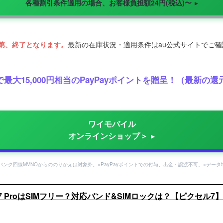
各種割引条件適用の場合、お客様負担額24円(税込)〜
第、終了となります。
最新の在庫状況・適用条件はau公式サイトでご
最大15,000円相当のPayPayポイントを贈呈！（最新
ワイモバイル
オンラインショップ＞
フトバンク回線MVNOからののりかえは対象外。※PayPayポイントでの付与、出金・譲渡不可。※デー
Pixel 7 ProはSIMフリー？対応バンド&SIMロックは？【ピクセル7】