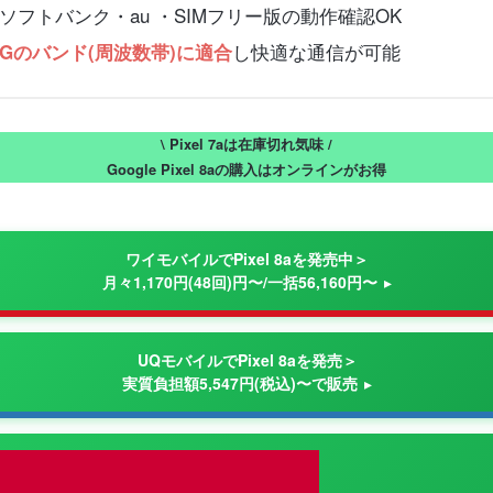
 Proのソフトバンク・au ・SIMフリー版の動作確認OK
し快適な通信が可能
/5Gのバンド(周波数帯)に適合
\ Pixel 7aは在庫切れ気味 /
Google Pixel 8aの購入はオンラインがお得
ワイモバイルでPixel 8aを発売中＞
月々1,170円(48回)円〜/一括56,160円〜
UQモバイルでPixel 8aを発売＞
実質負担額5,547円(税込)〜で販売