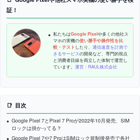
証！
私たちは
Google Pixel
や多くの他社ス
マホの実機の
使い勝手や操作性を比
較・テスト
したり、
通信速度を計測で
きるサービス
の開発など、専門的視点
と消費者目線を両立した体制で運営し
ています。
運営：RAUL株式会社
目次
Google Pixel 7とPixel 7 Proが2022年10月発売、SIM
ロックは掛かってる？
Google Pixel 7や7 ProはSIMロック規制後発売で各社