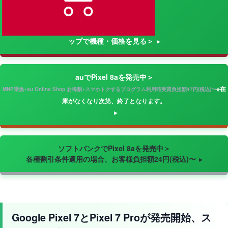
ップで機種・価格を見る＞
auでPixel 8aを発売中＞
※在
MNP乗換+au Online Shop お得割+スマホトクするプログラム利用時実質負担額47円(税込)〜
庫がなくなり次第、終了となります。
ソフトバンクでPixel 8aを発売中＞
各種割引条件適用の場合、お客様負担額24円(税込)〜
Google Pixel 7とPixel 7 Proが発売開始、ス