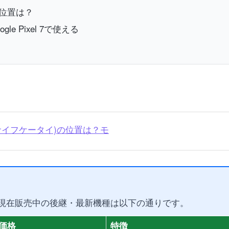
ッチ位置は？
le Pixel 7で使える
C(おサイフケータイ)の位置は？モ
現在販売中の後継・最新機種は以下の通りです。
価格
特徴