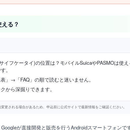
Cは使える？
やNFC(おサイフケータイ)の位置は？モバイルSuicaやPASM
です。
表」→「FAQ」の順で読むと迷いません。
ンクから深掘りできます。
仕様等は変更される場合があるため、申込前に公式サイトで最新情報をご確認ください。
された、Googleが直接開発と販売を行うAndroidスマートフォンで