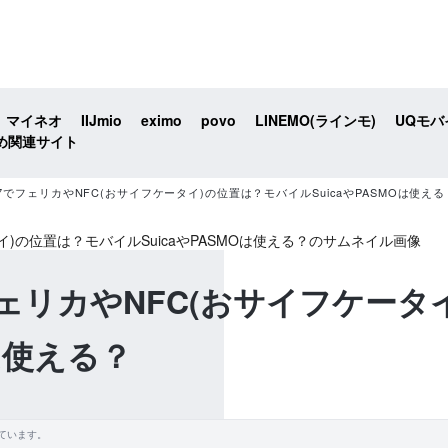
マイネオ
IIJmio
eximo
povo
LINEMO(ラインモ)
UQモバ
め関連サイト
ixel 7でフェリカやNFC(おサイフケータイ)の位置は？モバイルSuicaやPASMOは使える
l 7でフェリカやNFC(おサイフケ
Oは使える？
ています。