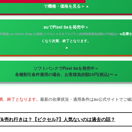
で機種・価格を見る＞
auでPixel 8aを発売中＞
※在庫
NP乗換+au Online Shop お得割+スマホトクするプログラム利用時実質負担額47円(税込)〜
くなり次第、終了となります。
ソフトバンクでPixel 8aを発売中＞
各種割引条件適用の場合、お客様負担額24円(税込)〜
第、終了となります。
最新の在庫状況・適用条件はau公式サイトでご
7の人気度&売れ行きは？【ピクセル7】人気ないのは過去の話？