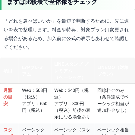
まずは比較表で全体像をチェック
「どれを選べばいいか」を最短で判断するために、先に違
いを表で整理します。料金や特典、対象プランは変更され
る場合があるため、加入前に公式の表示もあわせて確認し
てください。
LINEスタンプ プ
LYPプレミ
LINEMO（対象
項目
レミアム
アム
プラン）
（ベーシック）
月額
Web：508円
Web：240円（税
回線料金のみ
の目
（税込）
込）
（条件達成でベ
安
アプリ：650
アプリ：300円
ーシック相当が
円（税込）
（税込）前後の表
追加料金なし）
示になる場合あり
スタ
ベーシック
ベーシック（スタ
ベーシック相当