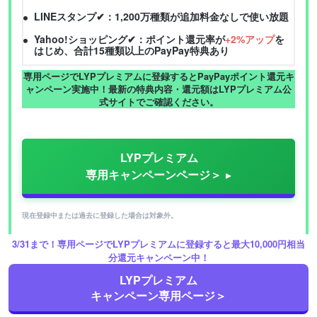
LINEスタンプ✔：1,200万種類が追加料金なしで使い放題
Yahoo!ショッピング✔：ポイント還元率が
+2%アップ
を
はじめ、合計15種類以上のPayPay特典あり
専用ページでLYPプレミアムに登録するとPayPayポイント還元キ
ャンペーン実施中！最新の特典内容・還元額はLYPプレミアム公
式サイトでご確認ください。
LYPプレミアム
専用キャンペーンページ＞
現在登録中または過去に登録した場合は対象外。
3/31まで！専用ページでLYPプレミアムに登録すると最大10,000円相当
分還元キャンペーン中！
LYPプレミアム
📱 スマホ代を節約したいなら格安SIMへの乗り換えがおすすめ
キャンペーン専用ページ＞
月額3,000円以上節約できるケースも。主要な格安SIMを比較して自分に合ったプ
ランを選びましょう。