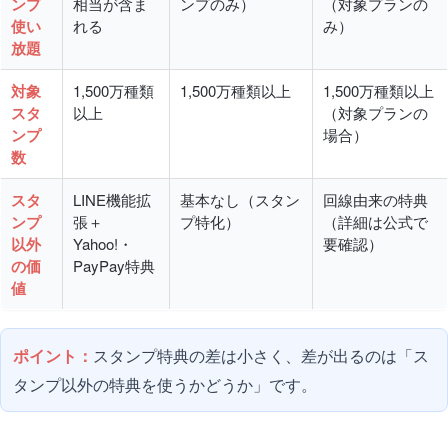
ンプ
相当が含ま
ンプのみ）
（対象プランの
使い
れる
み）
放題
対象
1,500万種類
1,500万種類以上
1,500万種類以上
スタ
以上
（対象プランの
ンプ
場合）
数
スタ
LINE機能拡
基本なし（スタン
回線由来の特典
ンプ
張＋
プ特化）
（詳細は公式で
以外
Yahoo!・
要確認）
の価
PayPay特典
値
ポイント：
スタンプ特典の差は小さく、差が出るのは「ス
タンプ以外の特典を使うかどうか」です。