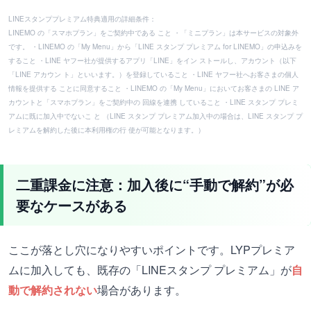
LINEスタンププレミアム特典適用の詳細条件：
LINEMO の「スマホプラン」をご契約中である こと ・「ミニプラン」は本サービスの対象外
です。 ・LINEMO の「My Menu」から「LINE スタンプ プレミアム for LINEMO」の申込みを
すること ・LINE ヤフー社が提供するアプリ「LINE」をイン ストールし、アカウント（以下
「LINE アカウン ト」といいます。）を登録していること ・LINE ヤフー社へお客さまの個人
情報を提供する ことに同意すること ・LINEMO の「My Menu」においてお客さまの LINE ア
カウントと「スマホプラン」をご契約中の 回線を連携 していること ・LINE スタンプ プレミ
アムに既に加入中でないこ と （LINE スタンプ プレミアム加入中の場合は、LINE スタンプ プ
レミアムを解約した後に本利用権の行 使が可能となります。）
二重課金に注意：加入後に“手動で解約”が必
要なケースがある
ここが落とし穴になりやすいポイントです。LYPプレミア
ムに加入しても、既存の「LINEスタンプ プレミアム」が
自
動で解約されない
場合があります。