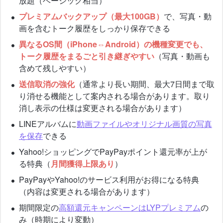
放題（ベーシック相当）
プレミアムバックアップ（最大100GB）
で、写真・動
画を含むトーク履歴をしっかり保存できる
異なるOS間（iPhone⇔Android）の機種変更でも、
トーク履歴をまるごと引き継ぎやすい
（写真・動画も
含めて残しやすい）
送信取消の強化
（通常より長い期間、最大7日間まで取
り消せる機能として案内される場合があります。取り
消し表示の仕様は変更される場合があります）
LINEアルバムに
動画ファイルやオリジナル画質の写真
を保存
できる
Yahoo!ショッピングでPayPayポイント還元率が上が
る特典（
月間獲得上限あり
）
PayPayやYahoo!のサービス利用がお得になる特典
（内容は変更される場合があります）
期間限定の
高額還元キャンペーンはLYPプレミアム
の
み（時期により変動）