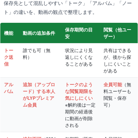
保存先として混乱しやすい「トーク」「アルバム」「ノー
ト」の違いを、動画の観点で整理します。
保存期間の目
閲覧（他ユー
機能
動画の追加条件
安
ザー）
トー
誰でも可（無
状況により見
共有はできる
ク送
料）
返しにくくな
が、後から探
信
ることがある
しにくいこと
がある
アル
追加（アップロ
トークのよう
全員可能
（無
バム
ード）する本人
な閲覧期限を
料ユーザーも
がLYPプレミア
気にしにくい
閲覧・保存
ム会員
※解約後は一定
可）
期間の経過後
に動画が削除
される