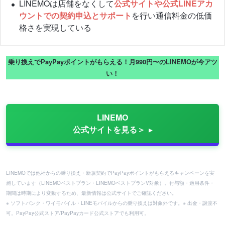
LINEMOは店舗をなくして
公式サイトや公式LINEアカ
ウントでの契約申込とサポート
を行い通信料金の低価
格さを実現している
乗り換えでPayPayポイントがもらえる！月990円〜のLINEMOが今アツ
い！
LINEMO
公式サイトを見る＞
LINEMOでは他社からの乗り換え・新規契約でPayPayポイントがもらえるキャンペーンを実
施しています（LINEMOベストプラン・LINEMOベストプランV対象）。付与額・適用条件・
期間は時期により変動するため、最新情報は公式サイトでご確認ください。
※ ソフトバンク・ワイモバイル・LINEモバイルからの乗り換えは対象外です。※ 出金・譲渡不
可。PayPay公式ストア/PayPayカード公式ストアでも利用可。