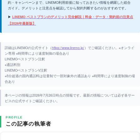
約・キャンペーンまで、LINEMO利用前後に知っておきたい情報を網羅した総合
ガイド。デメリットと注意点を確認してから契約判断するのがおすすめです。
▶
LINEMO ベストプランのデメリット完全解説｜料金・データ・契約前の注意点
【2026年最新版】
詳細はLINEMOの公式サイト（
https://www.linemo.jp/
）でご確認ください。※オンライ
ン専用 ※時間帯により速度制御の場合あり
LINEMOベストプラン注釈
※通話料別
LINEMOベストプランV注釈
※5分超過の国内通話料は従量制で一部対象外の通話あり ※時間帯により速度制御の場
合あり
本ページの情報は2026年7月26日時点の情報です。最新の情報については必ず各サー
ビスの公式サイトご確認ください。
PROFILE
この記事の執筆者