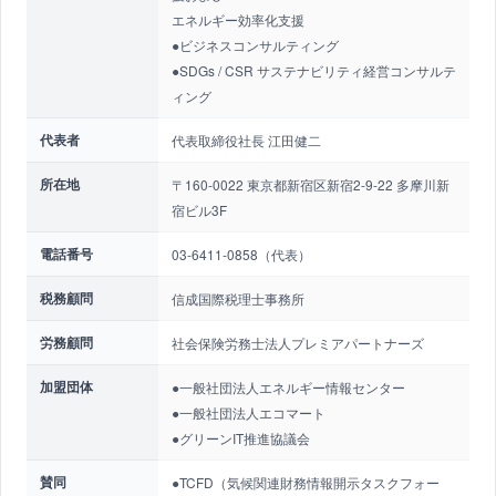
エネルギー効率化支援
●ビジネスコンサルティング
●SDGs / CSR サステナビリティ経営コンサルテ
ィング
代表者
代表取締役社長 江田健二
所在地
〒160-0022 東京都新宿区新宿2-9-22 多摩川新
宿ビル3F
電話番号
03-6411-0858（代表）
税務顧問
信成国際税理士事務所
労務顧問
社会保険労務士法人プレミアパートナーズ
加盟団体
●一般社団法人エネルギー情報センター
●一般社団法人エコマート
●グリーンIT推進協議会
賛同
●TCFD（気候関連財務情報開示タスクフォー