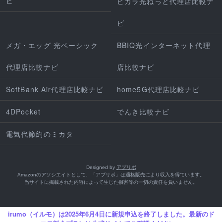
ビ
ピカラ光ねっと代理店比較ナ
ビ
メガ・エッグ 光ベーシック
BBIQ光インターネット代理
代理店比較ナビ
店比較ナビ
SoftBank Air代理店比較ナビ
home5G代理店比較ナビ
4DPocket
でんき比較ナビ
電気代節約のミカタ
Designed by
アプリポ
Amazonのアソシエイトとして、「アプリポ」は適格販売により収入を得ています。
当サイトに掲載された内容によって生じた損害等の一切の責任を負いません。
irumo（イルモ）は2025年6月4日に新規申込を終了しました。最新のド