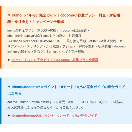
▼ irumo（イルモ）完全ガイド｜docomo小容量プラン・料金・対応機
種・乗り換え・キャンペーン全網羅
irumoの料金プラン（0.5GB〜9GB）・docomo回線品質・
ahamo/eximo/povo/UQ/Y!mobileとの違い・対応機種
（iPhone/Pixel/Xperia/Galaxy/AQUOS）・乗り換え手順・eSIM/SIM単体契約・キャ
リアメール・テザリング・かけ放題オプション・解約手数料・初期費用・docomo
光/home 5Gセット割など、irumoのすべてを完全網羅。
▶
irumo（イルモ）完全ガイド｜docomo小容量プラン全網羅
▼ ahamo/docomoのdポイント・dカード・d払い完全ガイドの総合ガイド
はこちら
ahamo・irumo・eximo のdポイント還元、dカード GOLD払い、d払い・iD決済の
最大化方法はこちらの総合ガイドからご覧ください。
▶
ahamo/docomoのdポイント・dカード・d払い完全ガイド