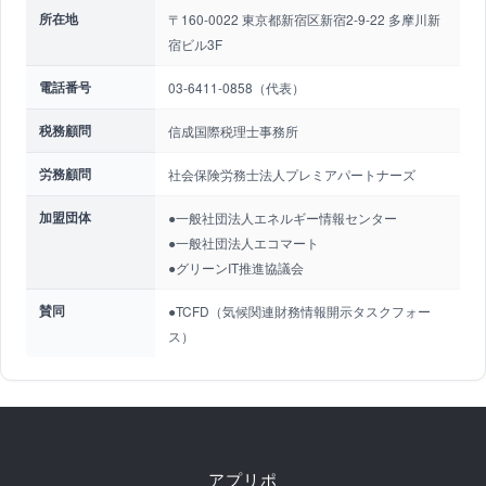
所在地
〒160-0022 東京都新宿区新宿2-9-22 多摩川新
宿ビル3F
電話番号
03-6411-0858（代表）
税務顧問
信成国際税理士事務所
労務顧問
社会保険労務士法人プレミアパートナーズ
加盟団体
●一般社団法人エネルギー情報センター
●一般社団法人エコマート
●グリーンIT推進協議会
賛同
●TCFD（気候関連財務情報開示タスクフォー
ス）
アプリポ