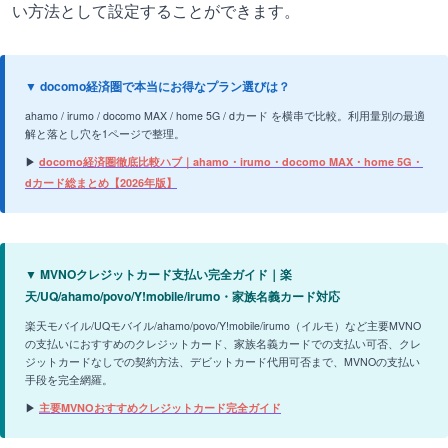
い方法として設定することができます。
▼ docomo経済圏で本当にお得なプラン選びは？
ahamo / irumo / docomo MAX / home 5G / dカード を横串で比較。利用量別の最適
解と落とし穴を1ページで整理。
▶
docomo経済圏徹底比較ハブ｜ahamo・irumo・docomo MAX・home 5G・
dカード総まとめ【2026年版】
▼ MVNOクレジットカード支払い完全ガイド｜楽
天/UQ/ahamo/povo/Y!mobile/irumo・家族名義カード対応
楽天モバイル/UQモバイル/ahamo/povo/Y!mobile/irumo（イルモ）など主要MVNO
の支払いにおすすめのクレジットカード、家族名義カードでの支払い可否、クレ
ジットカードなしでの契約方法、デビットカード代用可否まで、MVNOの支払い
手段を完全網羅。
▶
主要MVNOおすすめクレジットカード完全ガイド