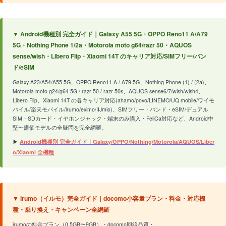
▼ Android機種別 完全ガイド｜Galaxy A55 5G・OPPO Reno11 A/A79
5G・Nothing Phone 1/2a・Motorola moto g64/razr 50・AQUOS
sense/wish・Libero Flip・Xiaomi 14T のキャリア対応/SIMフリー/バン
ド/eSIM
Galaxy A23/A54/A55 5G、OPPO Reno11 A / A79 5G、Nothing Phone (1) / (2a)、
Motorola moto g24/g64 5G / razr 50 / razr 50s、AQUOS sense6/7/wish/wish4、
Libero Flip、Xiaomi 14T の各キャリア対応(ahamo/povo/LINEMO/UQ mobile/ワイモ
バイル/楽天モバイル/irumo/eximo/IIJmio)、SIMフリー・バンド・eSIM/デュアル
SIM・SDカード・イヤホンジャック・端末のみ購入・FeliCa対応など、Android中
堅〜廉価モデルの全疑問を完全網羅。
▶
Android機種別 完全ガイド｜Galaxy/OPPO/Nothing/Motorola/AQUOS/Liber
o/Xiaomi 全機種
▼ irumo（イルモ）完全ガイド｜docomo小容量プラン・料金・対応機
種・乗り換え・キャンペーン全網羅
irumoの料金プラン（0.5GB〜9GB）・docomo回線品質・