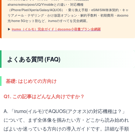
ahamo/eximo/povo/UQ/Y!mobileとの違い・対応機種
（iPhone/Pixel/Xperia/Galaxy/AQUOS）・乗り換え手順・eSIM/SIM単体契約・キャ
リアメール・テザリング・かけ放題オプション・解約手数料・初期費用・docomo
光/home 5Gセット割など、irumoのすべてを完全網羅。
▶
irumo（イルモ）完全ガイド｜docomo小容量プラン全網羅
よくある質問 (FAQ)
基礎: はじめての方向け
Q1. この記事はどんな人向けですか？
A. 「irumo(イルモ)でAQUOS(アクオス)の対応機種は？」
について、まず全体像を掴みたい方・どこから読み始めれ
ばよいか迷っている方向けの導入ガイドです。詳細な手順