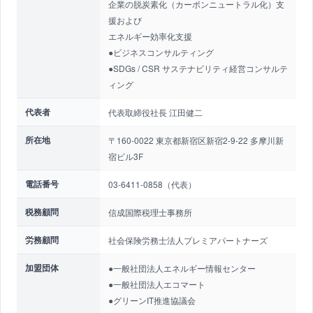
企業の脱炭素化（カーボンニュートラル化）支
援および
エネルギー効率化支援
●ビジネスコンサルティング
●SDGs / CSR サステナビリティ経営コンサルテ
ィング
代表者
代表取締役社長 江田健二
所在地
〒160-0022 東京都新宿区新宿2-9-22 多摩川新
宿ビル3F
電話番号
03-6411-0858（代表）
税務顧問
信成国際税理士事務所
労務顧問
社会保険労務士法人プレミアパートナーズ
加盟団体
●一般社団法人エネルギー情報センター
●一般社団法人エコマート
●グリーンIT推進協議会