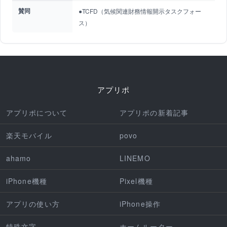
賛同
●TCFD（気候関連財務情報開示タスクフォー
ス）
アプリポ
アプリポについて
アプリポの新着記事
楽天モバイル
povo
ahamo
LINEMO
iPhone機種
Pixel機種
アプリの使い方
iPhone操作
特殊文字
ホームルーター