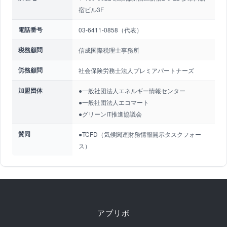
宿ビル3F
電話番号
03-6411-0858（代表）
税務顧問
信成国際税理士事務所
労務顧問
社会保険労務士法人プレミアパートナーズ
加盟団体
●一般社団法人エネルギー情報センター
●一般社団法人エコマート
●グリーンIT推進協議会
賛同
●TCFD（気候関連財務情報開示タスクフォー
ス）
アプリポ