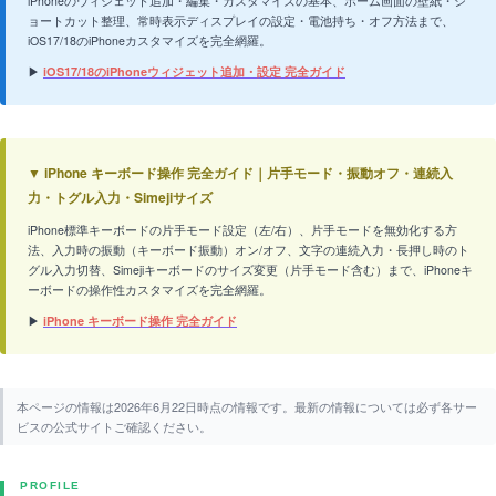
iPhoneのウィジェット追加・編集・カスタマイズの基本、ホーム画面の壁紙・シ
ョートカット整理、常時表示ディスプレイの設定・電池持ち・オフ方法まで、
iOS17/18のiPhoneカスタマイズを完全網羅。
▶
iOS17/18のiPhoneウィジェット追加・設定 完全ガイド
▼ iPhone キーボード操作 完全ガイド｜片手モード・振動オフ・連続入
力・トグル入力・Simejiサイズ
iPhone標準キーボードの片手モード設定（左/右）、片手モードを無効化する方
法、入力時の振動（キーボード振動）オン/オフ、文字の連続入力・長押し時のト
グル入力切替、Simejiキーボードのサイズ変更（片手モード含む）まで、iPhoneキ
ーボードの操作性カスタマイズを完全網羅。
▶
iPhone キーボード操作 完全ガイド
本ページの情報は2026年6月22日時点の情報です。最新の情報については必ず各サー
ビスの公式サイトご確認ください。
PROFILE