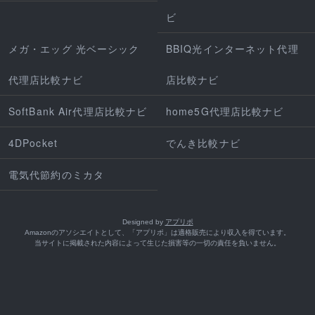
ビ
メガ・エッグ 光ベーシック
BBIQ光インターネット代理
代理店比較ナビ
店比較ナビ
SoftBank Air代理店比較ナビ
home5G代理店比較ナビ
4DPocket
でんき比較ナビ
電気代節約のミカタ
Designed by
アプリポ
Amazonのアソシエイトとして、「アプリポ」は適格販売により収入を得ています。
当サイトに掲載された内容によって生じた損害等の一切の責任を負いません。