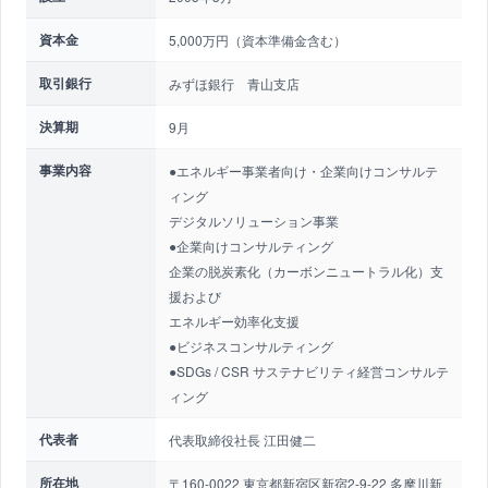
資本金
5,000万円（資本準備金含む）
取引銀行
みずほ銀行 青山支店
決算期
9月
事業内容
●エネルギー事業者向け・企業向けコンサルテ
ィング
デジタルソリューション事業
●企業向けコンサルティング
企業の脱炭素化（カーボンニュートラル化）支
援および
エネルギー効率化支援
●ビジネスコンサルティング
●SDGs / CSR サステナビリティ経営コンサルテ
ィング
代表者
代表取締役社長 江田健二
所在地
〒160-0022 東京都新宿区新宿2-9-22 多摩川新