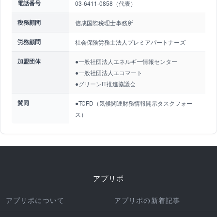
電話番号
03-6411-0858（代表）
税務顧問
信成国際税理士事務所
労務顧問
社会保険労務士法人プレミアパートナーズ
加盟団体
●一般社団法人エネルギー情報センター
●一般社団法人エコマート
●グリーンIT推進協議会
賛同
●TCFD（気候関連財務情報開示タスクフォー
ス）
アプリポ
アプリポについて
アプリポの新着記事