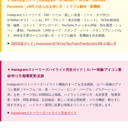
Facebook・LINE のあらゆる使い方・トラブル解決・新機能
Instagram(ストーリーズ・DM・リール・親しい友達・ノート・タグ付け)、
X/Twitter(ポスト・いいね・RT・ブロック・表示回数・トレンド)、TikTok(動画投
稿・編集・コメント・ダウンロード)、YouTube(チャンネル登録・再生履歴・ショ
ート・通知)、Facebook、LINE(キープ・スタンプ・ノート・スタンプアレンジ)な
ど、SNS全主要サービスの使い方・トラブル解決・新機能を完全網羅。
▶
SNS完全ガイド｜Instagram/X/TikTok/YouTube/Facebook/LINE の使い方
▼ Instagramストーリーズハイライト完全ガイド｜カバー画像/アイコン素
材/作り方/順番変更/足跡
Instagramのストーリーズハイライト機能のすべてを完全網羅。カバー画像のアイ
コン素材（マーブル／白・黒・ベージュ・ピンク・パープル・グラデーション
系）を色・テーマ別に45種類以上掲載。ハイライトの作り方・名前変更・順番変
更・削除・閲覧者確認・足跡確認・親しい友達公開範囲・コラボ機能・載せずに
残す方法など、ハイライト運用に必要な情報をワンストップで提供します。
▶
Instagramストーリーズハイライト完全ガイド