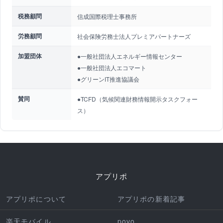
税務顧問
信成国際税理士事務所
労務顧問
社会保険労務士法人プレミアパートナーズ
加盟団体
●一般社団法人エネルギー情報センター
●一般社団法人エコマート
●グリーンIT推進協議会
賛同
●TCFD（気候関連財務情報開示タスクフォー
ス）
アプリポ
アプリポについて
アプリポの新着記事
楽天モバイル
povo