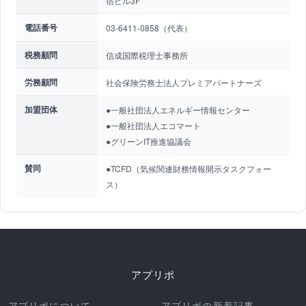
宿ビル3F
電話番号
03-6411-0858（代表）
税務顧問
信成国際税理士事務所
労務顧問
社会保険労務士法人プレミアパートナーズ
加盟団体
●一般社団法人エネルギー情報センター
●一般社団法人エコマート
●グリーンIT推進協議会
賛同
●TCFD（気候関連財務情報開示タスクフォー
ス）
アプリポ
アプリポについて
アプリポの新着記事