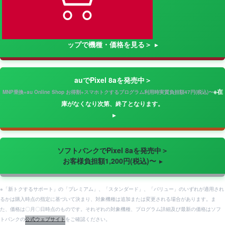
ップで機種・価格を見る＞
auでPixel 8aを発売中＞
※在
MNP乗換+au Online Shop お得割+スマホトクするプログラム利用時実質負担額47円(税込)〜
庫がなくなり次第、終了となります。
ソフトバンクでPixel 8aを発売中＞
お客様負担額1,200円(税込)〜
※「新トクするサポート」の「プレミアム」、「スタンダード」、「バリュー」のいずれが適用され
るかは購入時点の指定に基づいて決まり、対象機種は追加または変更される場合があります。ま
た、価格は〇月〇日時点のものです。それぞれの対象機種、プログラム詳細及び最新の価格はソフ
トバンクの
公式ウェブサイト
をご確認ください。