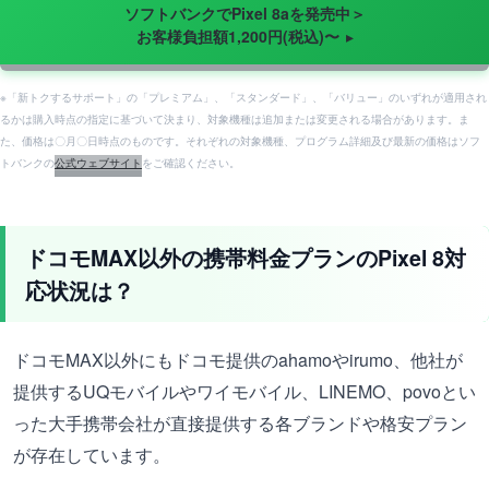
ソフトバンクでPixel 8aを発売中＞
お客様負担額1,200円(税込)〜
※「新トクするサポート」の「プレミアム」、「スタンダード」、「バリュー」のいずれが適用され
るかは購入時点の指定に基づいて決まり、対象機種は追加または変更される場合があります。ま
た、価格は〇月〇日時点のものです。それぞれの対象機種、プログラム詳細及び最新の価格はソフ
トバンクの
公式ウェブサイト
をご確認ください。
ドコモMAX以外の携帯料金プランのPixel 8対
応状況は？
ドコモMAX以外にもドコモ提供のahamoやirumo、他社が
提供するUQモバイルやワイモバイル、LINEMO、povoとい
った大手携帯会社が直接提供する各ブランドや格安プラン
が存在しています。