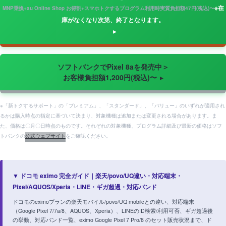
※在
MNP乗換+au Online Shop お得割+スマホトクするプログラム利用時実質負担額47円(税込)〜
庫がなくなり次第、終了となります。
ソフトバンクでPixel 8aを発売中＞
お客様負担額1,200円(税込)〜
※「新トクするサポート」の「プレミアム」、「スタンダード」、「バリュー」のいずれが適用され
るかは購入時点の指定に基づいて決まり、対象機種は追加または変更される場合があります。ま
た、価格は〇月〇日時点のものです。それぞれの対象機種、プログラム詳細及び最新の価格はソフ
トバンクの
公式ウェブサイト
をご確認ください。
▼ ドコモ eximo 完全ガイド｜楽天/povo/UQ違い・対応端末・
Pixel/AQUOS/Xperia・LINE・ギガ超過・対応バンド
ドコモのeximoプランの楽天モバイル/povo/UQ mobileとの違い、対応端末
（Google Pixel 7/7a/8、AQUOS、Xperia）、LINEのID検索/利用可否、ギガ超過後
の挙動、対応バンド一覧、eximo Google Pixel 7 Pro/8 のセット販売状況まで、ド