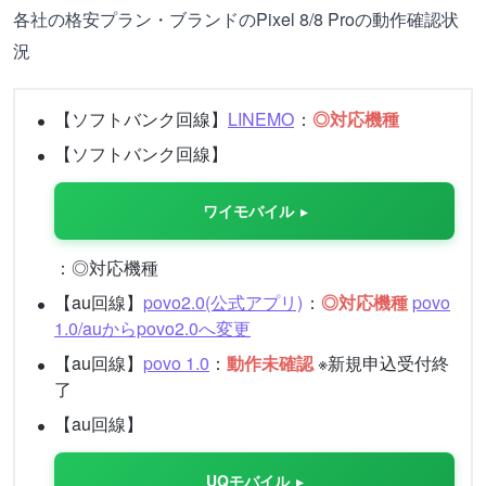
各社の格安プラン・ブランドのPixel 8/8 Proの動作確認状
況
【ソフトバンク回線】
LINEMO
：
◎対応機種
【ソフトバンク回線】
ワイモバイル
：◎対応機種
【au回線】
povo2.0(公式アプリ)
：
◎対応機種
povo
1.0/auからpovo2.0へ変更
【au回線】
povo 1.0
：
動作未確認
※新規申込受付終
了
【au回線】
UQモバイル