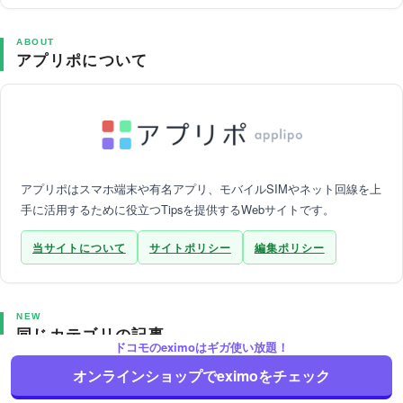
ABOUT
アプリポについて
アプリポはスマホ端末や有名アプリ、モバイルSIMやネット回線を上
手に活用するために役立つTipsを提供するWebサイトです。
当サイトについて
サイトポリシー
編集ポリシー
NEW
同じカテゴリの記事
ドコモのeximoはギガ使い放題！
オンラインショップでeximoをチェック
eximo(エクシモ)で1ギガや3ギガ
を超えたらどうなる？足りない場