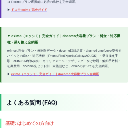
コモeximoプラン選択前に必読の比較を完全網羅。
▶
ドコモ eximo 完全ガイド
▼ eximo（エクシモ）完全ガイド｜docomo大容量プラン・料金・対応機
種・乗り換え全網羅
eximoの料金プラン・無制限データ・docomo回線品質・ahamo/irumo/povo/楽天モ
バイルとの違い・対応機種（iPhone/Pixel/Xperia/Galaxy/AQUOS）・乗り換え手
順・eSIM/SIM単体契約・キャリアメール・テザリング・かけ放題・解約手数料・
初期費用・docomo光セット割・家族割など、eximoのすべてを完全網羅。
▶
eximo（エクシモ）完全ガイド｜docomo大容量プラン全網羅
よくある質問 (FAQ)
基礎: はじめての方向け