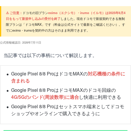
⚠️ ご注意：
ドコモの旧プラン
eximo（エクシモ）・irumo（イルモ）は2025年6月4
日をもって新規申し込みの受付を終了
しました。現在ドコモで新規契約できる無制
限プランは「ドコモMAX」です（料金は公式サイトで最新をご確認ください）。す
でにeximo・irumoを契約中の方はそのまま利用できます。
公式情報確認日: 2026年7月11日
当記事では以下の事柄について解説します。
Google Pixel 8/8 ProはドコモMAXの
対応機種の条件に
含まれる
Google Pixel 8/8 ProはドコモMAXのドコモ回線の
4G/5Gのバンド(周波数帯)に適合
し快適に利用できる
Google Pixel 8/8 Proはセットスマホ端末としてドコモ
ショップやオンラインで購入できるように