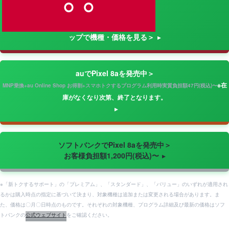
ップで機種・価格を見る＞
auでPixel 8aを発売中＞
※在
MNP乗換+au Online Shop お得割+スマホトクするプログラム利用時実質負担額47円(税込)〜
庫がなくなり次第、終了となります。
ソフトバンクでPixel 8aを発売中＞
お客様負担額1,200円(税込)〜
※「新トクするサポート」の「プレミアム」、「スタンダード」、「バリュー」のいずれが適用され
るかは購入時点の指定に基づいて決まり、対象機種は追加または変更される場合があります。ま
た、価格は〇月〇日時点のものです。それぞれの対象機種、プログラム詳細及び最新の価格はソフ
トバンクの
公式ウェブサイト
をご確認ください。