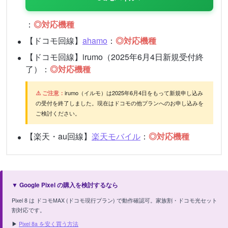
：
◎対応機種
【ドコモ回線】
ahamo
：
◎対応機種
【ドコモ回線】irumo（2025年6月4日新規受付終
了）：
◎対応機種
⚠️ ご注意：
irumo（イルモ）は2025年6月4日をもって新規申し込み
の受付を終了しました。現在はドコモの他プランへのお申し込みを
ご検討ください。
【楽天・au回線】
楽天モバイル
：
◎対応機種
▼ Google Pixel の購入を検討するなら
Pixel 8 は ドコモMAX (ドコモ現行プラン) で動作確認可。家族割・ドコモ光セット
割対応です。
▶
Pixel 8a を安く買う方法