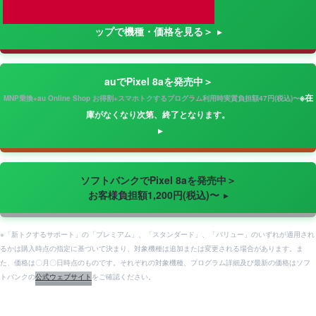
ップで機種・価格を見る＞
auでPixel 8aを発売中＞
※在
MNP乗換+au Online Shop お得割+スマホトクするプログラム利用時実質負担額47円(税込)〜
庫がなくなり次第、終了となります。
ソフトバンクでPixel 8aを発売中＞
お客様負担額1,200円(税込)〜
※「新トクするサポート」の「プレミアム」、「スタンダード」、「バリュー」のいずれが適用され
るかは購入時点の指定に基づいて決まり、対象機種は追加または変更される場合があります。ま
た、価格は〇月〇日時点のものです。それぞれの対象機種、プログラム詳細及び最新の価格はソフ
トバンクの
公式ウェブサイト
をご確認ください。