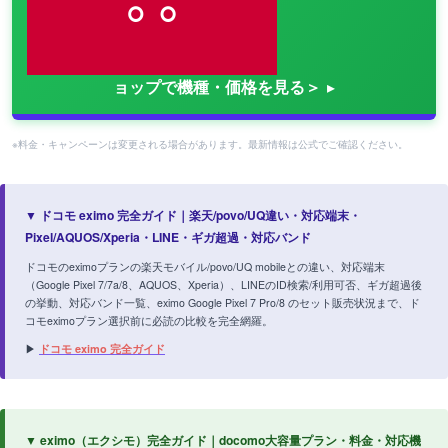
ョップで機種・価格を見る＞
※料金・キャンペーンは変更される場合があります。最新情報は公式でご確認ください。
▼ ドコモ eximo 完全ガイド｜楽天/povo/UQ違い・対応端末・
Pixel/AQUOS/Xperia・LINE・ギガ超過・対応バンド
ドコモのeximoプランの楽天モバイル/povo/UQ mobileとの違い、対応端末
（Google Pixel 7/7a/8、AQUOS、Xperia）、LINEのID検索/利用可否、ギガ超過後
の挙動、対応バンド一覧、eximo Google Pixel 7 Pro/8 のセット販売状況まで、ド
コモeximoプラン選択前に必読の比較を完全網羅。
▶
ドコモ eximo 完全ガイド
▼ eximo（エクシモ）完全ガイド｜docomo大容量プラン・料金・対応機