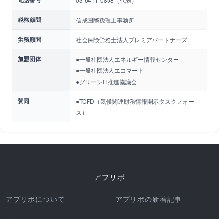
電話番号
03-6411-0858（代表）
税務顧問
信成国際税理士事務所
労務顧問
社会保険労務士法人プレミアパートナーズ
加盟団体
●一般社団法人エネルギー情報センター
●一般社団法人エコマート
●グリーンIT推進協議会
賛同
●TCFD（気候関連財務情報開示タスクフォー
ス）
アプリポ
アプリポについて
アプリポの新着記事