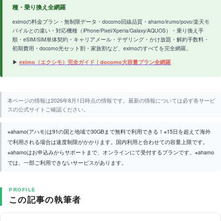
種・乗り換え全網羅
eximoの料金プラン・無制限データ・docomo回線品質・ahamo/irumo/povo/楽天モ
バイルとの違い・対応機種（iPhone/Pixel/Xperia/Galaxy/AQUOS）・乗り換え手
順・eSIM/SIM単体契約・キャリアメール・テザリング・かけ放題・解約手数料・
初期費用・docomo光セット割・家族割など、eximoのすべてを完全網羅。
▶
eximo（エクシモ）完全ガイド｜docomo大容量プラン全網羅
本ページの情報は2026年8月1日時点の情報です。最新の情報については必ず各サービ
スの公式サイトご確認ください。
※ahamo(アハモ)は91の国と地域で30GBまで無料で利用できる！※15日を超えて海外
で利用される場合は速度制限がかかります。国内利用と合わせての容量上限です。
※ahamoはお申込みからサポートまで、オンラインにて受付するプランです。※ahamo
では、一部ご利用できないサービスがあります。
PROFILE
この記事の執筆者