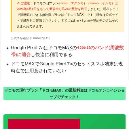
⚠️ ご注意：
ドコモの旧プラン
eximo（エクシモ）・irumo（イルモ）は
2025年6月4日をもって新規申し込みの受付を終了
しました。現在ドコモ
で新規契約できる無制限プランは「ドコモMAX」です（料金は公式サイ
トで最新をご確認ください）。すでにeximo・irumoを契約中の方はその
まま利用できます。
公式情報確認日: 2026年7月11日
Google Pixel 7aはドコモMAXの
4G/5Gのバンド(周波数
帯)に適合
し快適に利用できる
ドコモMAXでGoogle Pixel 7aのセットスマホ端末は現
時点では用意されていない
ドコモの現行プラン「ドコモMAX」の最新料金はドコモオンラインショ
ップでチェック！