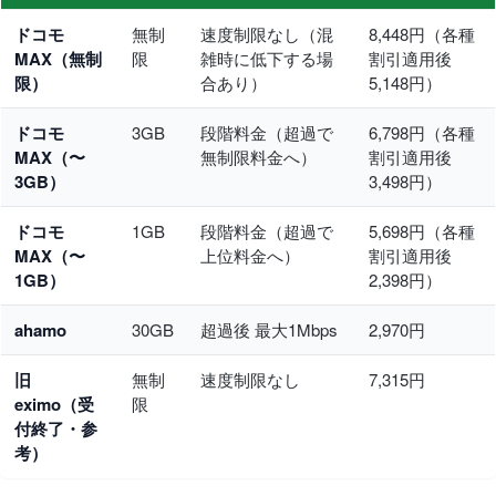
ドコモ
無制
速度制限なし（混
8,448円（各種
MAX（無制
限
雑時に低下する場
割引適用後
限）
合あり）
5,148円）
ドコモ
3GB
段階料金（超過で
6,798円（各種
MAX（〜
無制限料金へ）
割引適用後
3GB）
3,498円）
ドコモ
1GB
段階料金（超過で
5,698円（各種
MAX（〜
上位料金へ）
割引適用後
1GB）
2,398円）
ahamo
30GB
超過後 最大1Mbps
2,970円
旧
無制
速度制限なし
7,315円
eximo（受
限
付終了・参
考）