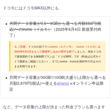
ドコモにはドコモMAX以外にも、
月間データ容量が0.5〜9GBから選べる月額550円(税
込)〜のirumo（イルモ）
（2025年6月4日 新規受付終
了）
⚠️ ご注意：
ドコモの旧プラン
eximo（エクシモ）・irumo（イルモ）は
2025年6月4日をもって新規申し込みの受付を終了
しました。現在ドコモ
で新規契約できる無制限プランは「ドコモMAX」です（料金は公式サイ
トで最新をご確認ください）。すでにeximo・irumoを契約中の方はその
まま利用できます。
月間データ容量が30GB/110GB(大盛り)上限から選べる
月額2,970円(税込)〜使える
ahamo
※オンライン申込限
定
など、データ容量の上限が決まった料金プランも選べます