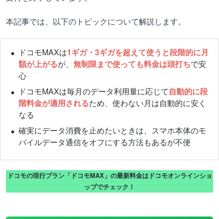
本記事では、以下のトピックについて解説します。
ドコモMAXは
1ギガ・3ギガを超えて使うと段階的に月
額が上がる
が、
無制限まで使っても料金は頭打ち
で安
心
ドコモMAXは毎月のデータ利用量に応じて
自動的に段
階料金が適用される
ため、使わない月は自動的に安く
なる
確実にデータ消費を止めたいときは、スマホ本体のモ
バイルデータ通信をオフにする方法もあるが不便
ドコモの現行プラン「ドコモMAX」の最新料金はドコモオンラインショ
ップでチェック！