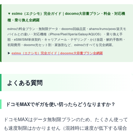
▼ eximo（エクシモ）完全ガイド｜docomo大容量プラン・料金・対応機
種・乗り換え全網羅
eximoの料金プラン・無制限データ・docomo回線品質・ahamo/irumo/povo/楽天モ
バイルとの違い・対応機種（iPhone/Pixel/Xperia/Galaxy/AQUOS）・乗り換え手
順・eSIM/SIM単体契約・キャリアメール・テザリング・かけ放題・解約手数料・
初期費用・docomo光セット割・家族割など、eximoのすべてを完全網羅。
▶
eximo（エクシモ）完全ガイド｜docomo大容量プラン全網羅
よくある質問
ドコモMAXでギガを使い切ったらどうなりますか？
ドコモMAXはデータ無制限プランのため、たくさん使って
も速度制限はかかりません（混雑時に速度が低下する場合