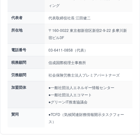
ィング
代表者
代表取締役社長 江田健二
所在地
〒160-0022 東京都新宿区新宿2-9-22 多摩川新
宿ビル3F
電話番号
03-6411-0858（代表）
税務顧問
信成国際税理士事務所
労務顧問
社会保険労務士法人プレミアパートナーズ
加盟団体
●一般社団法人エネルギー情報センター
●一般社団法人エコマート
●グリーンIT推進協議会
賛同
●TCFD（気候関連財務情報開示タスクフォー
ス）