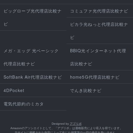
ビッグローブ光代理店比較ナ
コミュファ光代理店比較ナビ
ビ
ピカラ光ねっと代理店比較ナ
ビ
メガ・エッグ 光ベーシック
BBIQ光インターネット代理
代理店比較ナビ
店比較ナビ
SoftBank Air代理店比較ナビ
home5G代理店比較ナビ
4DPocket
でんき比較ナビ
電気代節約のミカタ
Designed by
アプリポ
Amazonのアソシエイトとして、「アプリポ」は適格販売により収入を得ています。
当サイトに掲載された内容によって生じた損害等の一切の責任を負いません。