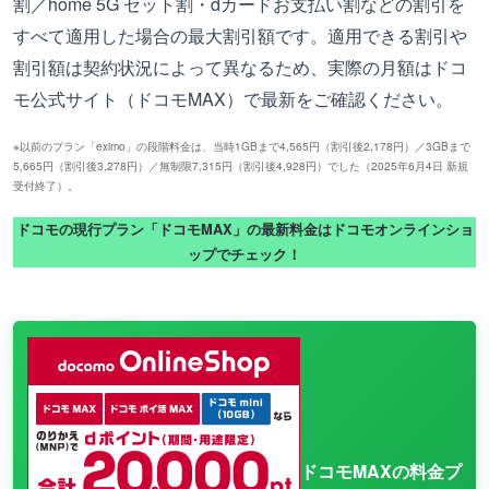
割／home 5G セット割・dカードお支払い割などの割引を
すべて適用した場合の最大割引額です。適用できる割引や
割引額は契約状況によって異なるため、実際の月額はドコ
モ公式サイト（ドコモMAX）で最新をご確認ください。
※以前のプラン「eximo」の段階料金は、当時1GBまで4,565円（割引後2,178円）／3GBまで
5,665円（割引後3,278円）／無制限7,315円（割引後4,928円）でした（2025年6月4日 新規
受付終了）。
ドコモの現行プラン「ドコモMAX」の最新料金はドコモオンラインショ
ップでチェック！
ドコモMAXの料金プ