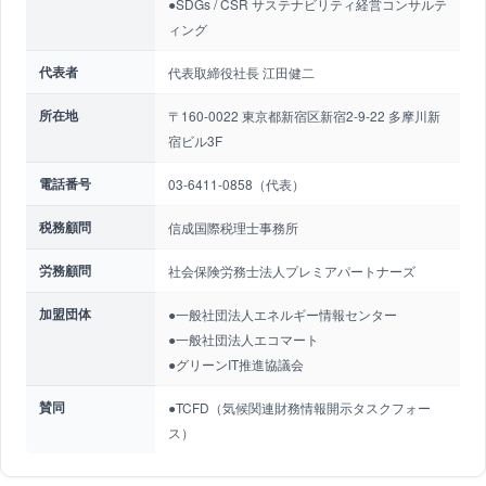
●SDGs / CSR サステナビリティ経営コンサルテ
ィング
代表者
代表取締役社長 江田健二
所在地
〒160-0022 東京都新宿区新宿2-9-22 多摩川新
宿ビル3F
電話番号
03-6411-0858（代表）
税務顧問
信成国際税理士事務所
労務顧問
社会保険労務士法人プレミアパートナーズ
加盟団体
●一般社団法人エネルギー情報センター
●一般社団法人エコマート
●グリーンIT推進協議会
賛同
●TCFD（気候関連財務情報開示タスクフォー
ス）