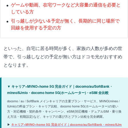
ゲームや動画、在宅ワークなど大容量の通信を必要と
している方
引っ越しが少ない&予定が無く、長期的に同じ場所で
回線を使用する予定の方
といった、自宅に居る時間が多く、家族の人数が多めの世
帯で、引っ越しなどの予定が無い方はドコモ光がおすすめ
となります。
▼ キャリア×MVNO×home 5G 完全ガイド｜docomo/au/SoftBank・
mineo/IIJmio・docomo home 5G(ホームルーター)・eSIM 全比較
docomo / au / SoftBank メインキャリアの主要プラン・サービス、MVNO(mineo /
IIJmio)の料金プラン・キャリア比較、docomo home 5G(ホームルーター)の使い
方・対応機種・契約条件・キャンペーン、eSIM(対応機種・デュアルSIM・乗り換
え方法・初期設定)など、キャリアの選び方とプラン比較を完全網羅。
▶
キャリア×MVNO×home 5G 完全ガイド｜docomo/au/SoftBank・mineo/IIJm