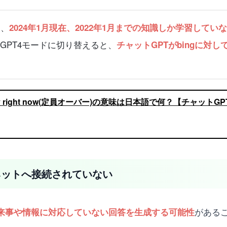
は、
2024年1月現在、2022年1月までの知識しか学習してい
tGPT4モードに切り替えると、
チャットGPTがbingに対
apacity right now(定員オーバー)の意味は日本語で何？【チャットG
ーネットへ接続されていない
がある
来事や情報に対応していない回答を生成する可能性