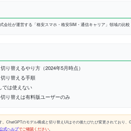
L株式会社が運営する「格安スマホ・格安SIM・通信キャリア」領域の比
4oに切り替えるやり方（2024年5月時点）
4oに切り替える手順
なしでは使えない
デル切り替えは有料版ユーザーのみ
です。ChatGPTのモデル構成と切り替えUIはその後たびたび変更されており、G
AI公式ヘルプ
でご確認ください
。