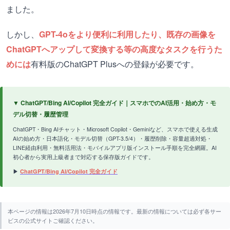
ました。
しかし、
GPT-4oをより便利に利用したり、既存の画像を
ChatGPTへアップして変換する等の高度なタスクを行うた
めには
有料版のChatGPT Plusへの登録が必要です。
▼ ChatGPT/Bing AI/Copilot 完全ガイド｜スマホでのAI活用・始め方・モ
デル切替・履歴管理
ChatGPT・Bing AIチャット・Microsoft Copilot・Geminiなど、スマホで使える生成
AIの始め方・日本語化・モデル切替（GPT-3.5/4）・履歴削除・容量超過対処・
LINE経由利用・無料活用法・モバイルアプリ版インストール手順を完全網羅。AI
初心者から実用上級者まで対応する保存版ガイドです。
▶
ChatGPT/Bing AI/Copilot 完全ガイド
本ページの情報は2026年7月10日時点の情報です。最新の情報については必ず各サー
ビスの公式サイトご確認ください。