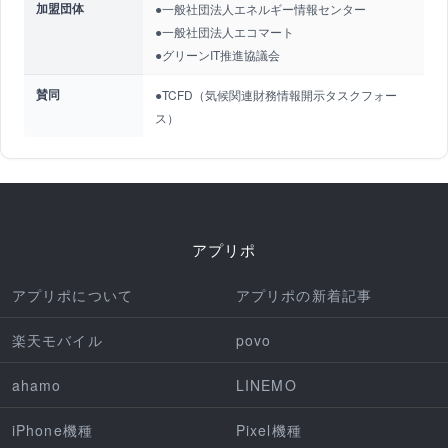
加盟団体
●一般社団法人エネルギー情報センター
●一般社団法人エコマート
●グリーンIT推進協議会
賛同
●TCFD（気候関連財務情報開示タスクフォー
ス）
アプリポ
アプリポについて
アプリポの新着記事
楽天モバイル
povo
ahamo
LINEMO
iPhone機種
Pixel機種