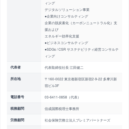
ィング
デジタルソリューション事業
●企業向けコンサルティング
企業の脱炭素化（カーボンニュートラル化）支
援および
エネルギー効率化支援
●ビジネスコンサルティング
●SDGs / CSR サステナビリティ経営コンサルテ
ィング
代表者
代表取締役社長 江田健二
所在地
〒160-0022 東京都新宿区新宿2-9-22 多摩川新
宿ビル3F
電話番号
03-6411-0858（代表）
税務顧問
信成国際税理士事務所
労務顧問
社会保険労務士法人プレミアパートナーズ