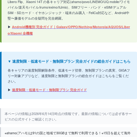
Libero Flip、Xiaomi 14T の各キャリア対応(ahamo/povo/LINEMO/UQ mobile/ワイモ
バイル/楽天モバイル/irumo/eximo/IIJmio)、SIMフリー・バンド・eSIM/デュアル
SIM・SDカード・イヤホンジャック・端末のみ購入・FeliCa対応など、Android中
堅〜廉価モデルの全疑問を完全網羅。
▶
Android機種別 完全ガイド｜Galaxy/OPPO/Nothing/Motorola/AQUOS/Liber
o/Xiaomi 全機種
▼ 速度制限・低速モード・無制限プラン 完全ガイドの総合ガイドはこちら
各キャリアの速度制限解除条件、低速モード切替、無制限プランの真実、GIGAフ
リー対象アプリなど、速度制限と無制限プランの総合ガイドはこちらをご覧くだ
さい。
▶
速度制限・低速モード・無制限プラン 完全ガイド
本ページの情報は2026年6月14日時点の情報です。最新の情報については必ず各サー
ビスの公式サイトご確認ください。
※ahamo(アハモ)は91の国と地域で30GBまで無料で利用できる！※15日を超えて海外