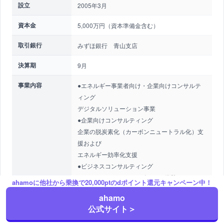
設立
2005年3月
資本金
5,000万円（資本準備金含む）
取引銀行
みずほ銀行 青山支店
決算期
9月
事業内容
●エネルギー事業者向け・企業向けコンサルテ
ィング
デジタルソリューション事業
●企業向けコンサルティング
企業の脱炭素化（カーボンニュートラル化）支
援および
エネルギー効率化支援
●ビジネスコンサルティング
●SDGs / CSR サステナビリティ経営コンサルテ
ahamoに他社から乗換で20,000ptのdポイント還元キャンペーン中！
ィング
ahamo
公式サイト＞
代表者
代表取締役社長 江田健二