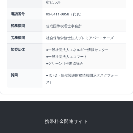
宿ビル3F
電話番号
03-6411-0858（代表）
税務顧問
信成国際税理士事務所
労務顧問
社会保険労務士法人プレミアパートナーズ
加盟団体
●一般社団法人エネルギー情報センター
●一般社団法人エコマート
●グリーンIT推進協議会
賛同
●TCFD（気候関連財務情報開示タスクフォー
ス）
携帯料金関連サイト