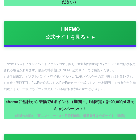
ださい）
LINEMO
公式サイトを見る＞
LINEMOベストプラン／ベストプランVの乗り換え・新規契約のPayPayポイント還元額は改定
される場合があります。最新の特典額はLINEMO公式サイトでご確認ください。
※ 終了日未定。※ ソフトバンク・ワイモバイル・LINEモバイルからの乗り換えは対象外です。
※ 出金・譲渡不可。PayPay公式ストア/PayPayカード公式ストアでも利用可。※ 特典付与対象
判定月までに一度でもプラン変更している場合は特典対象外となります。
ahamoに他社から乗換でdポイント（期間・用途限定）計20,000pt還元
キャンペーン中！
（SIMのみ契約・要エントリー・5ヶ月分割進呈。最新条件は公式サイトで確認）