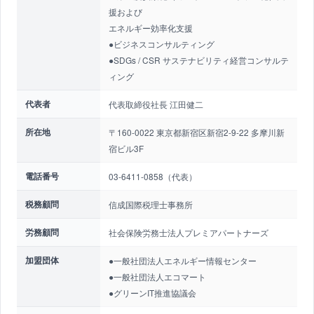
援および
エネルギー効率化支援
●ビジネスコンサルティング
●SDGs / CSR サステナビリティ経営コンサルテ
ィング
代表者
代表取締役社長 江田健二
所在地
〒160-0022 東京都新宿区新宿2-9-22 多摩川新
宿ビル3F
電話番号
03-6411-0858（代表）
税務顧問
信成国際税理士事務所
労務顧問
社会保険労務士法人プレミアパートナーズ
加盟団体
●一般社団法人エネルギー情報センター
●一般社団法人エコマート
●グリーンIT推進協議会