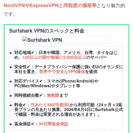
NordVPNやExpressVPNと同程度の価格帯
となり魅力的
です。
Surfshark VPNのスペックと料金
対応地域✔：日本や韓国、アメリカ、台湾、タイをはじ
め、
100以上の国や地域に3,000台以上
のサーバー
安全性✔：データプライバシー保護に強いEUのオランダに
本社を置き、
世界中で安全なVPN通信
を提供
対応デバイス✔：スマホ(iPhone/Android)や
PC(Mac/Windows)やタブレット等
同時接続台数✔：
無制限
まで
料金✔：
月あたり388円(税別)
から利用可能（24ヶ月＋3延
長プランの月あたり換算。2026年8月4日にSurfshark公式
で確認・料金は変更される場合があります）。
返金保証✔：
30日間返金保証