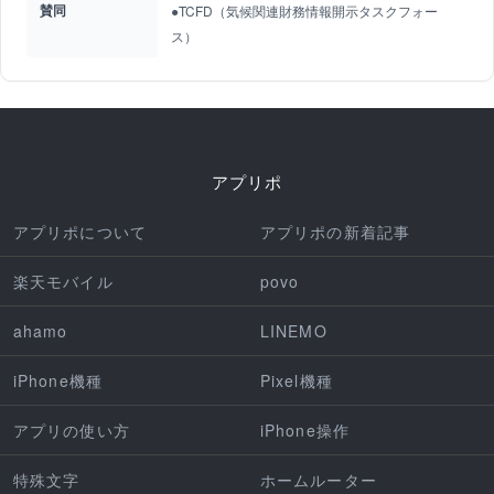
賛同
●TCFD（気候関連財務情報開示タスクフォー
ス）
アプリポ
アプリポについて
アプリポの新着記事
楽天モバイル
povo
ahamo
LINEMO
iPhone機種
Pixel機種
アプリの使い方
iPhone操作
特殊文字
ホームルーター