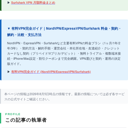
▶
Surfshark VPN 月額料金まとめ
▼ 有料VPN完全ガイド｜NordVPN/ExpressVPN/Surfshark 料金・契約・
解約・比較・支払方法
NordVPN・ExpressVPN・Surfsharkなど主要有料VPNの料金プラン（1ヶ月/1年/2
年/3年）・契約方法・解約手順・運営会社・本社所在地・友達紹介・クレジット
カードなし契約（プリペイド/Vプリカ/デビット）・無料トライアル・複数端末接
続・iPhone/Mac設定・割引クーポンまで完全網羅。VPN選びと契約・運用の決定
版ガイド。
▶
有料VPN完全ガイド (NordVPN/ExpressVPN/Surfshark)
本ページの情報は2026年8月5日時点の情報です。最新の情報については必ず各サービ
スの公式サイトご確認ください。
PROFILE
この記事の執筆者