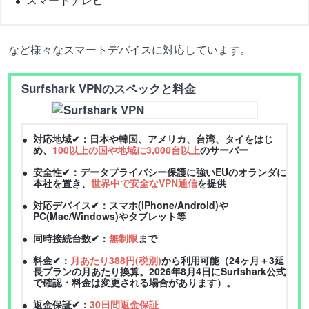
など様々なスマートデバイスに対応しています。
Surfshark VPNのスペックと料金
対応地域✔：日本や韓国、アメリカ、台湾、タイをはじ
め、
100以上の国や地域に3,000台以上
のサーバー
安全性✔：データプライバシー保護に強いEUのオランダに
本社を置き、
世界中で安全なVPN通信
を提供
対応デバイス✔：スマホ(iPhone/Android)や
PC(Mac/Windows)やタブレット等
同時接続台数✔：
無制限
まで
料金✔：
月あたり388円(税別)
から利用可能（24ヶ月＋3延
長プランの月あたり換算。2026年8月4日にSurfshark公式
で確認・料金は変更される場合があります）。
返金保証✔：
30日間返金保証