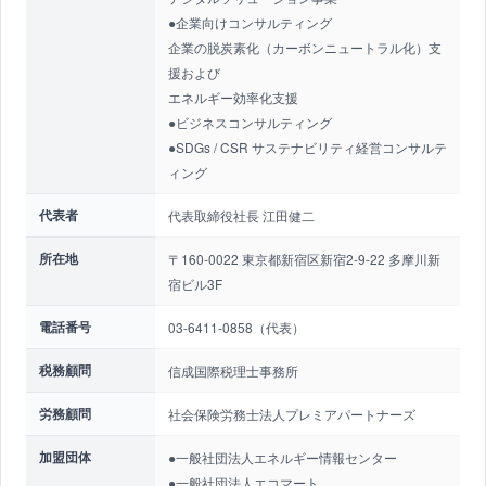
●企業向けコンサルティング
企業の脱炭素化（カーボンニュートラル化）支
援および
エネルギー効率化支援
●ビジネスコンサルティング
●SDGs / CSR サステナビリティ経営コンサルテ
ィング
代表者
代表取締役社長 江田健二
所在地
〒160-0022 東京都新宿区新宿2-9-22 多摩川新
宿ビル3F
電話番号
03-6411-0858（代表）
税務顧問
信成国際税理士事務所
労務顧問
社会保険労務士法人プレミアパートナーズ
加盟団体
●一般社団法人エネルギー情報センター
●一般社団法人エコマート