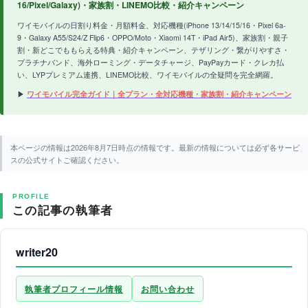
16/Pixel/Galaxy)・家族割・LINEMO比較・紹介キャンペーン
ワイモバイルの日割り料金・月額料金、対応機種(iPhone 13/14/15/16・Pixel 6a-
9・Galaxy A55/S24/Z Flip6・OPPO/Moto・Xiaomi 14T・iPad Air5)、家族割・親子
割・新どこでももらえる特典・紹介キャンペーン、テザリング・繋がりやすさ・
プラチナバンド、海外ローミング・データチャージ、PayPayカード・クレカ払
い、LYPプレミアム連携、LINEMO比較、ワイモバイルの全疑問を完全網羅。
▶
ワイモバイル完全ガイド｜全プラン・全対応機種・家族割・紹介キャンペーン
本ページの情報は2026年8月7日時点の情報です。最新の情報については必ず各サービ
スの公式サイトご確認ください。
PROFILE
この記事の執筆者
writer20
執筆者プロフィール情報
お問い合わせ