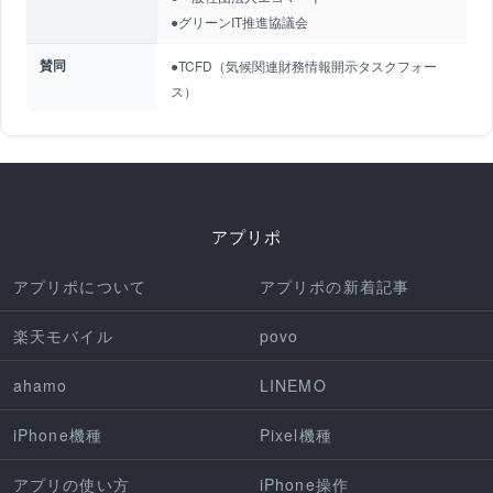
●グリーンIT推進協議会
賛同
●TCFD（気候関連財務情報開示タスクフォー
ス）
アプリポ
アプリポについて
アプリポの新着記事
楽天モバイル
povo
ahamo
LINEMO
iPhone機種
Pixel機種
アプリの使い方
iPhone操作