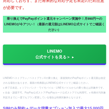
対応しておらず、また将来的な対応予定も未定のため注意
が必要です。
乗り換えでPayPayポイント還元キャンペーン実施中！月990円〜の
LINEMOが今アツい！（最新の還元額はLINEMO公式サイトでご確認く
ださい）
LINEMO
公式サイトを見る＞
LINEMOベストプラン／ベストプランVの乗り換え・新規契約のPayPayポイント還元額は改定
される場合があります。最新の特典額はLINEMO公式サイトでご確認ください。
※ 終了日未定。※ ソフトバンク・ワイモバイル・LINEモバイルからの乗り換えは対象外です。
※ 出金・譲渡不可。PayPay公式ストア/PayPayカード公式ストアでも利用可。※ 特典付与対象
判定月までに一度でもプラン変更している場合は特典対象外となります。
SIMのみ契約＋データ増量オプション加入で最大15,000円