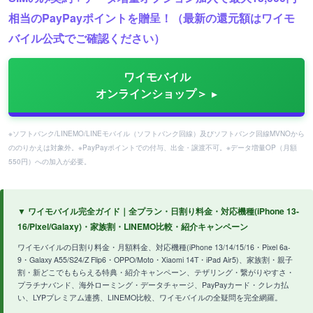
相当のPayPayポイントを贈呈！（最新の還元額はワイモ
バイル公式でご確認ください）
ワイモバイル
オンラインショップ＞
※ソフトバンク/LINEMO/LINEモバイル（ソフトバンク回線）及びソフトバンク回線MVNOから
ののりかえは対象外。※PayPayポイントでの付与、出金・譲渡不可。※データ増量OP（月額
550円）への加入が必要。
▼ ワイモバイル完全ガイド｜全プラン・日割り料金・対応機種(iPhone 13-
16/Pixel/Galaxy)・家族割・LINEMO比較・紹介キャンペーン
ワイモバイルの日割り料金・月額料金、対応機種(iPhone 13/14/15/16・Pixel 6a-
9・Galaxy A55/S24/Z Flip6・OPPO/Moto・Xiaomi 14T・iPad Air5)、家族割・親子
割・新どこでももらえる特典・紹介キャンペーン、テザリング・繋がりやすさ・
プラチナバンド、海外ローミング・データチャージ、PayPayカード・クレカ払
い、LYPプレミアム連携、LINEMO比較、ワイモバイルの全疑問を完全網羅。