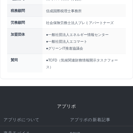
税務顧問
信成国際税理士事務所
労務顧問
社会保険労務士法人プレミアパートナーズ
加盟団体
●一般社団法人エネルギー情報センター
●一般社団法人エコマート
●グリーンIT推進協議会
賛同
●TCFD（気候関連財務情報開示タスクフォー
ス）
アプリポ
アプリポについて
アプリポの新着記事
楽天モバイル
povo