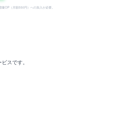
タ増量OP（月額550円）への加入が必要。
ービスです。