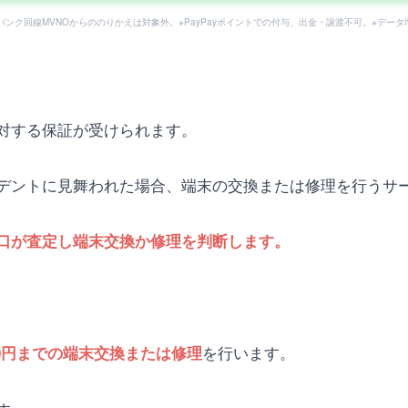
フトバンク回線MVNOからののりかえは対象外。※PayPayポイントでの付与、出金・譲渡不可。※デー
対する保証が受けられます。
デントに見舞われた場合、端末の交換または修理を行うサ
口が査定し端末交換か修理を判断します。
を行います。
,000円までの端末交換または修理