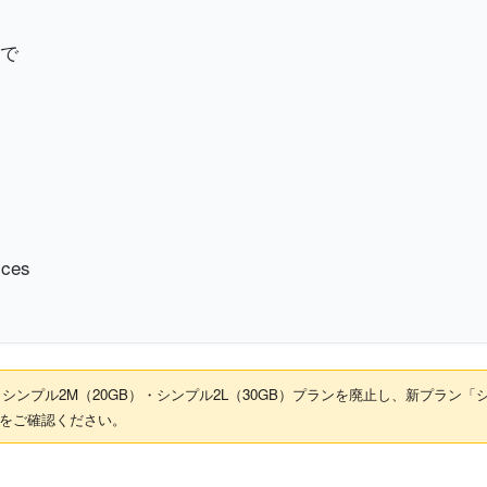
まで
ces
シンプル2M（20GB）・シンプル2L（30GB）プランを廃止し、新プラン「シンプル
をご確認ください。