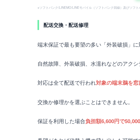
※ソフトバンク/LINEMO/LINEモバイル（ソフトバンク回線）及びソ
配送交換・配送修理
端末保証で最も要望の多い「外装破損」に
自然故障、外装破損、水濡れなどのアクシ
対応は全て配送で行われ
対象の端末鵜を窓
交換か修理かを選ぶことはできません。
保証を利用した場合
負担額6,600円で50