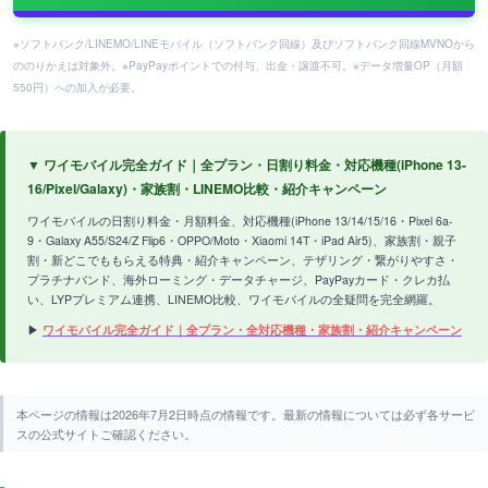
※ソフトバンク/LINEMO/LINEモバイル（ソフトバンク回線）及びソフトバンク回線MVNOから
ののりかえは対象外。※PayPayポイントでの付与、出金・譲渡不可。※データ増量OP（月額
550円）への加入が必要。
▼ ワイモバイル完全ガイド｜全プラン・日割り料金・対応機種(iPhone 13-
16/Pixel/Galaxy)・家族割・LINEMO比較・紹介キャンペーン
ワイモバイルの日割り料金・月額料金、対応機種(iPhone 13/14/15/16・Pixel 6a-
9・Galaxy A55/S24/Z Flip6・OPPO/Moto・Xiaomi 14T・iPad Air5)、家族割・親子
割・新どこでももらえる特典・紹介キャンペーン、テザリング・繋がりやすさ・
プラチナバンド、海外ローミング・データチャージ、PayPayカード・クレカ払
い、LYPプレミアム連携、LINEMO比較、ワイモバイルの全疑問を完全網羅。
▶
ワイモバイル完全ガイド｜全プラン・全対応機種・家族割・紹介キャンペーン
本ページの情報は2026年7月2日時点の情報です。最新の情報については必ず各サービ
スの公式サイトご確認ください。