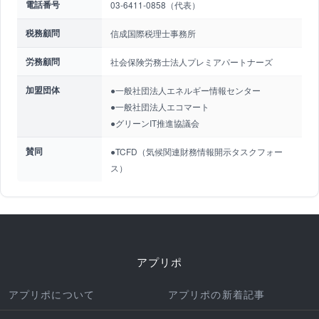
電話番号
03-6411-0858（代表）
税務顧問
信成国際税理士事務所
労務顧問
社会保険労務士法人プレミアパートナーズ
加盟団体
●一般社団法人エネルギー情報センター
●一般社団法人エコマート
●グリーンIT推進協議会
賛同
●TCFD（気候関連財務情報開示タスクフォー
ス）
アプリポ
アプリポについて
アプリポの新着記事