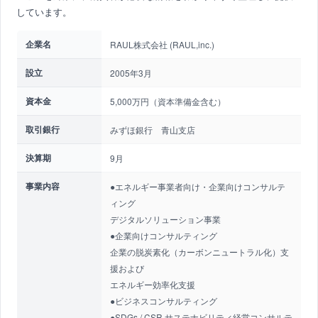
しています。
企業名
RAUL株式会社 (RAUL,inc.)
設立
2005年3月
資本金
5,000万円（資本準備金含む）
取引銀行
みずほ銀行 青山支店
決算期
9月
事業内容
●エネルギー事業者向け・企業向けコンサルテ
ィング
デジタルソリューション事業
●企業向けコンサルティング
企業の脱炭素化（カーボンニュートラル化）支
援および
エネルギー効率化支援
●ビジネスコンサルティング
●SDGs / CSR サステナビリティ経営コンサルテ