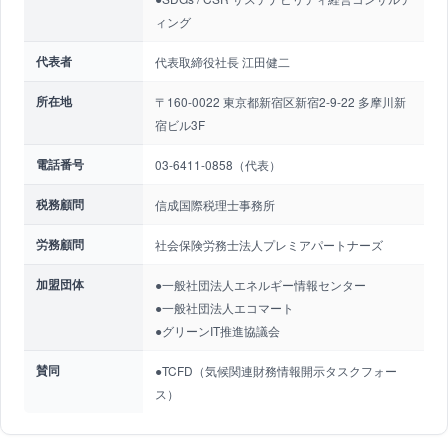
ィング
代表者
代表取締役社長 江田健二
所在地
〒160-0022 東京都新宿区新宿2-9-22 多摩川新
宿ビル3F
電話番号
03-6411-0858（代表）
税務顧問
信成国際税理士事務所
労務顧問
社会保険労務士法人プレミアパートナーズ
加盟団体
●一般社団法人エネルギー情報センター
●一般社団法人エコマート
●グリーンIT推進協議会
賛同
●TCFD（気候関連財務情報開示タスクフォー
ス）