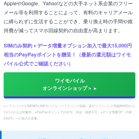
AppleやGoogle、Yahoo!などの大手ネット系企業のフリー
メール等を利用することによって、有料のキャリアメール
に縛られずに生活することができ、乗り換え時の手間や維
持費が減ってスマホ回線契約の自由度が高まります。
SIMのみ契約＋データ増量オプション加入で最大15,000円
相当のPayPayポイントを贈呈！（最新の還元額はワイモ
バイル公式でご確認ください）
ワイモバイル
オンラインショップ＞
※ソフトバンク/LINEMO/LINEモバイル（ソフトバンク回線）及びソフトバンク回線MVNOから
ののりかえは対象外。※PayPayポイントでの付与、出金・譲渡不可。※データ増量OP（月額
550円）への加入が必要。