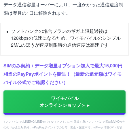
データ通信容量オーバーにより、一度かかった通信速度制
限は翌月の1日に解除されます。
ソフトバンクの場合プランのギガ上限超過後は
128kbpsの低速になるため、ワイモバイルのシンプル
2M/Lのほうが速度制限時の通信速度は高速です
SIMのみ契約＋データ増量オプション加入で最大15,000円
相当のPayPayポイントを贈呈！（最新の還元額はワイモ
バイル公式でご確認ください）
ワイモバイル
オンラインショップ＞
※ソフトバンク/LINEMO/LINEモバイル（ソフトバンク回線）及びソフトバンク回線MVNOから
ののりかえは対象外。※PayPayポイントでの付与、出金・譲渡不可。※データ増量OP（月額