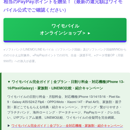
相当のPayPayポイントを贈呈！（最新の還元額はワイモ
バイル公式でご確認ください）
ワイモバイル
オンラインショップ＞
※ソフトバンク/LINEMO/LINEモバイル（ソフトバンク回線）及びソフトバンク回線MVNOから
ののりかえは対象外。※PayPayポイントでの付与、出金・譲渡不可。※データ増量OP（月額
550円）への加入が必要。
▼ ワイモバイル完全ガイド｜全プラン・日割り料金・対応機種(iPhone 13-
16/Pixel/Galaxy)・家族割・LINEMO比較・紹介キャンペーン
ワイモバイルの日割り料金・月額料金、対応機種(iPhone 13/14/15/16・Pixel 6a-
9・Galaxy A55/S24/Z Flip6・OPPO/Moto・Xiaomi 14T・iPad Air5)、家族割・親子
割・新どこでももらえる特典・紹介キャンペーン、テザリング・繋がりやすさ・
プラチナバンド、海外ローミング・データチャージ、PayPayカード・クレカ払
い、LYPプレミアム連携、LINEMO比較、ワイモバイルの全疑問を完全網羅。
▶
ワイモバイル完全ガイド｜全プラン・全対応機種・家族割・紹介キャンペーン