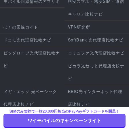
モバイル回線情報のアプリポ
格安スマホ・格安SIM・通信
キャリア比較ナビ
ぼくの回線ガイド
VPN研究所
ドコモ光代理店比較ナビ
SoftBank 光代理店比較ナビ
ビッグローブ光代理店比較ナ
コミュファ光代理店比較ナビ
ビ
ピカラ光ねっと代理店比較ナ
ビ
メガ・エッグ 光ベーシック
BBIQ光インターネット代理
代理店比較ナビ
店比較ナビ
SIMのみ契約で一括20,000円相当のPayPayギフトカードを贈呈！
SoftBank Air代理店比較ナビ
home5G代理店比較ナビ
ワイモバイルのキャンペーンサイト