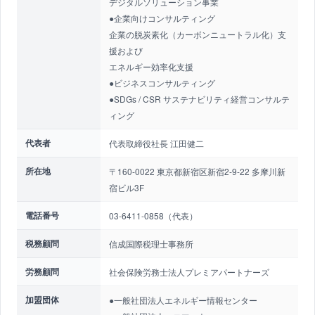
デジタルソリューション事業
●企業向けコンサルティング
企業の脱炭素化（カーボンニュートラル化）支
援および
エネルギー効率化支援
●ビジネスコンサルティング
●SDGs / CSR サステナビリティ経営コンサルテ
ィング
代表者
代表取締役社長 江田健二
所在地
〒160-0022 東京都新宿区新宿2-9-22 多摩川新
宿ビル3F
電話番号
03-6411-0858（代表）
税務顧問
信成国際税理士事務所
労務顧問
社会保険労務士法人プレミアパートナーズ
加盟団体
●一般社団法人エネルギー情報センター