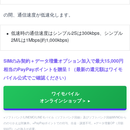
の間、通信速度が低速化します。
低速時の通信速度はシンプル2Sは300kbps、シンプル
2M/Lは1Mbps(約1,000kbps)
SIMのみ契約＋データ増量オプション加入で最大15,000円
相当のPayPayポイントを贈呈！（最新の還元額はワイモ
バイル公式でご確認ください）
ワイモバイル
オンラインショップ＞
※ソフトバンク/LINEMO/LINEモバイル（ソフトバンク回線）及びソフトバンク回線MVNOから
ののりかえは対象外。※PayPayポイントでの付与、出金・譲渡不可。※データ増量OP（月額
550円）への加入が必要。