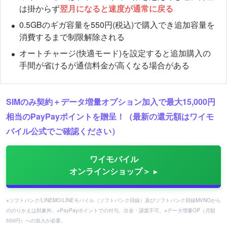
は掛からず
翌月になると速度が通常に戻る
0.5GBのギガ容量を550円(税込)で購入でき追加容量を
消費するまで制限解除される
オートチャージ(快適モード)を設定すると追加購入の
手間が省けるが通信料金が高くなる場合がある
SIMのみ契約＋データ増量オプション加入で最大15,000円
相当のPayPayポイントを贈呈！（最新の還元額はワイモ
バイル公式でご確認ください）
ワイモバイル
オンラインショップ＞
※ソフトバンク/LINEMO/LINEモバイル（ソフトバンク回線）及びソフトバンク回線MVNOから
ののりかえは対象外。※PayPayポイントでの付与、出金・譲渡不可。※データ増量OP（月額
550円）への加入が必要。