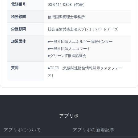
電話番号
03-6411-0858（代表）
税務顧問
信成国際税理士事務所
労務顧問
社会保険労務士法人プレミアパートナーズ
加盟団体
●一般社団法人エネルギー情報センター
●一般社団法人エコマート
●グリーンIT推進協議会
賛同
●TCFD（気候関連財務情報開示タスクフォー
ス）
アプリポ
アプリポについて
アプリポの新着記事