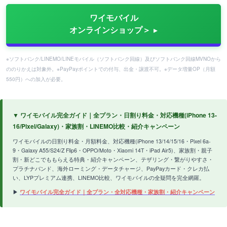
ワイモバイル
オンラインショップ＞
※ソフトバンク/LINEMO/LINEモバイル（ソフトバンク回線）及びソフトバンク回線MVNOから
ののりかえは対象外。※PayPayポイントでの付与、出金・譲渡不可。※データ増量OP（月額
550円）への加入が必要。
▼ ワイモバイル完全ガイド｜全プラン・日割り料金・対応機種(iPhone 13-
16/Pixel/Galaxy)・家族割・LINEMO比較・紹介キャンペーン
ワイモバイルの日割り料金・月額料金、対応機種(iPhone 13/14/15/16・Pixel 6a-
9・Galaxy A55/S24/Z Flip6・OPPO/Moto・Xiaomi 14T・iPad Air5)、家族割・親子
割・新どこでももらえる特典・紹介キャンペーン、テザリング・繋がりやすさ・
プラチナバンド、海外ローミング・データチャージ、PayPayカード・クレカ払
い、LYPプレミアム連携、LINEMO比較、ワイモバイルの全疑問を完全網羅。
▶
ワイモバイル完全ガイド｜全プラン・全対応機種・家族割・紹介キャンペーン