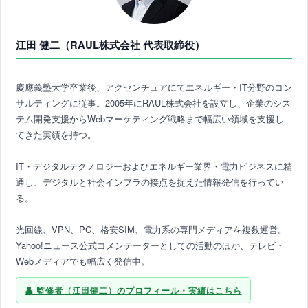
江田 健二（RAUL株式会社 代表取締役）
慶應義塾大学卒業後、アクセンチュアにてエネルギー・IT分野のコン
サルティングに従事。2005年にRAUL株式会社を設立し、企業のシス
テム開発支援からWebマーケティング戦略まで幅広い領域を支援し
てきた実績を持つ。
IT・デジタルテクノロジーおよびエネルギー業界・電力ビジネスに精
通し、デジタルと社会インフラの接点を捉えた情報発信を行ってい
る。
光回線、VPN、PC、格安SIM、電力系の専門メディアを複数運営。
Yahoo!ニュース公式コメンテーターとしての活動のほか、テレビ・
Webメディアでも幅広く発信中。
監修者（江田健二）のプロフィール・実績はこちら