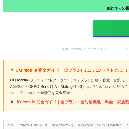
他社からの乗り
条件：ご注文時に「コミコミプランバリュー」「ト
▼ UQ mobile 完全ガイド｜全プラン(ミニミニ/トクトク/コミ
UQ mobile のミニミニ/トクトク/コミコミプラン詳細・容量・節約モード・繰
A55/S24・OPPO Reno11 A・Moto g64 5G)、auでん
ジ、UQ mobile の全疑問を完全網羅。
▶
UQ mobile 完全ガイド｜全プラン・全対応機種・料金・家族割
本ページの情報は2026年8月3日時点の情報です。最新の情報については必ず各サー