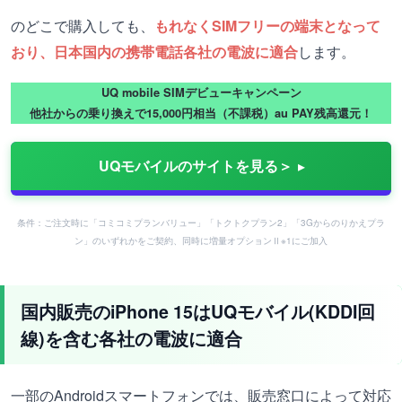
のどこで購入しても、
もれなくSIMフリーの端末となって
おり、日本国内の携帯電話各社の電波に適合
します。
UQ mobile SIMデビューキャンペーン
他社からの乗り換えで15,000円相当（不課税）au PAY残高還元！
UQモバイルのサイトを見る＞
条件：ご注文時に「コミコミプランバリュー」「トクトクプラン2」「3Gからのりかえプラ
ン」のいずれかをご契約、同時に増量オプションⅡ※1にご加入
国内販売のiPhone 15はUQモバイル(KDDI回
線)を含む各社の電波に適合
一部のAndroidスマートフォンでは、販売窓口によって対応