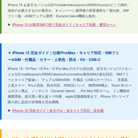
iPhone 15 を楽天モバイル/UQ/Y!mobile/eximo/povo/LINEMO/irumoのどこで契約・
端末のみ購入するのが最安か、キャンペーン適用後の実質価格を一覧比較。SIM
フリー版・eSIMデュアル運用・Dynamic Island機能も集約。
▶
iPhone 15 を格安SIMで使う完全ガイド｜キャリア比較・最安ルート
▼ iPhone 15 完全ガイド｜仕様/Pro/Max・キャリア対応・SIMフリ
ー/eSIM・付属品・カラー・人気色・防水・5G・USB-C
iPhone 15 / 15 Plus / 15 Pro / 15 Pro Max のモデル別仕様、楽天モバイル/ワイモバ
イル/UQ mobile/povo/LINEMO/ahamo/irumo/eximo/格安SIMの各社対応、SIMフリ
ーとキャリア版違い、デュアルSIM/eSIM、付属品（USB-Cケーブル）、充電器、
人気カラー、Pro人気色、防水対応、5G対応バンド、物理SIM廃止、Touch ID/ホー
ムボタン廃止、ノッチレス（Dynamic Island）、Pro Max 5倍ズーム、ミニ機種非
展開理由、楽天買い替え超トク特典、apple店舗価格差まで、iPhone 15シリーズ
購入前に必読の全情報を完全網羅。
▶
iPhone 15 完全ガイド｜全モデル・全キャリア対応・全仕様