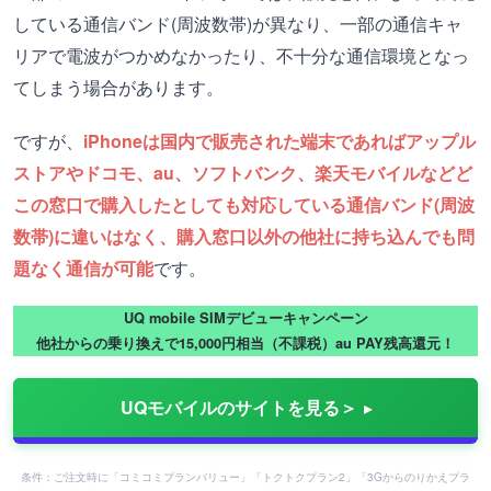
している通信バンド(周波数帯)が異なり、一部の通信キャ
リアで電波がつかめなかったり、不十分な通信環境となっ
てしまう場合があります。
ですが、
iPhoneは国内で販売された端末であればアップル
ストアやドコモ、au、ソフトバンク、楽天モバイルなどど
この窓口で購入したとしても対応している通信バンド(周波
数帯)に違いはなく、購入窓口以外の他社に持ち込んでも問
題なく通信が可能
です。
UQ mobile SIMデビューキャンペーン
他社からの乗り換えで15,000円相当（不課税）au PAY残高還元！
UQモバイルのサイトを見る＞
条件：ご注文時に「コミコミプランバリュー」「トクトクプラン2」「3Gからのりかえプラ