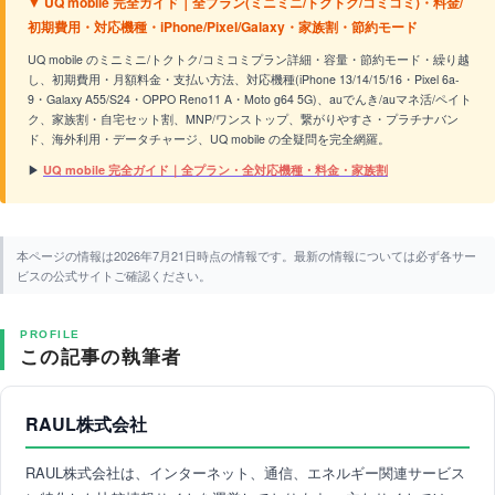
▼ UQ mobile 完全ガイド｜全プラン(ミニミニ/トクトク/コミコミ)・料金/
初期費用・対応機種・iPhone/Pixel/Galaxy・家族割・節約モード
UQ mobile のミニミニ/トクトク/コミコミプラン詳細・容量・節約モード・繰り越
し、初期費用・月額料金・支払い方法、対応機種(iPhone 13/14/15/16・Pixel 6a-
9・Galaxy A55/S24・OPPO Reno11 A・Moto g64 5G)、auでんき/auマネ活/ペイト
ク、家族割・自宅セット割、MNP/ワンストップ、繋がりやすさ・プラチナバン
ド、海外利用・データチャージ、UQ mobile の全疑問を完全網羅。
▶
UQ mobile 完全ガイド｜全プラン・全対応機種・料金・家族割
本ページの情報は2026年7月21日時点の情報です。最新の情報については必ず各サー
ビスの公式サイトご確認ください。
PROFILE
この記事の執筆者
RAUL株式会社
RAUL株式会社は、インターネット、通信、エネルギー関連サービス