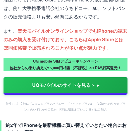
は、例年大手携帯電話会社のうちドコモ、au、ソフトバン
クの販売価格よりも安い傾向にあるからです。
また、
楽天モバイルオンラインショップでもiPhoneの端末
のみの購入を受け付けており、こちらはApple Storeとほ
ぼ同価格帯で販売されることが多い点が魅力です。
UQ mobile SIMデビューキャンペーン
他社からの乗り換えで15,000円相当（不課税）au PAY残高還元！
UQモバイルのサイトを見る＞
条件：ご注文時に「コミコミプランバリュー」「トクトクプラン2」「3Gからのりかえプラ
ン」のいずれかをご契約、同時に増量オプションⅡ※1にご加入
約2年でiPhoneを最新機種に買い替えていきたい場合にお