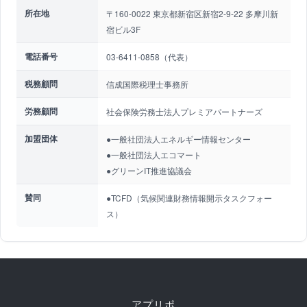
所在地
〒160-0022 東京都新宿区新宿2-9-22 多摩川新
宿ビル3F
電話番号
03-6411-0858（代表）
税務顧問
信成国際税理士事務所
労務顧問
社会保険労務士法人プレミアパートナーズ
加盟団体
●一般社団法人エネルギー情報センター
●一般社団法人エコマート
●グリーンIT推進協議会
賛同
●TCFD（気候関連財務情報開示タスクフォー
ス）
アプリポ