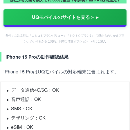
他社からの乗り換えで15,000円相当（不課税）au PAY残高還元！
UQモバイルのサイトを見る＞
条件：ご注文時に「コミコミプランバリュー」「トクトクプラン2」「3Gからのりかえプラ
ン」のいずれかをご契約、同時に増量オプションⅡ※1にご加入
iPhone 15 Proの動作確認結果
iPhone 15 ProはUQモバイルの対応端末に含まれます。
データ通信4G/5G：OK
音声通話：OK
SMS：OK
テザリング：OK
eSIM：OK