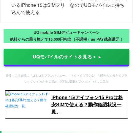
いるiPhone 15はSIMフリーなのでUQモバイルに持ち
込んで使える
UQ mobile SIMデビューキャンペーン
他社からの乗り換えで15,000円相当（不課税）au PAY残高還元！
UQモバイルのサイトを見る＞
条件：ご注文時に「コミコミプランバリュー」「トクトクプラン2」「3Gからのりかえプラ
ン」のいずれかをご契約、同時に増量オプションⅡ※1にご加入
iPhone 15/アイフォン15 Proは格
安SIMで使える？動作確認状況一
覧。