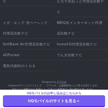
ビ
ピカラ光ねっと代理店比較ナ
ビ
メガ・エッグ 光ベーシック
BBIQ光インターネット代理
代理店比較ナビ
店比較ナビ
SoftBank Air代理店比較ナビ
home5G代理店比較ナビ
4DPocket
でんき比較ナビ
電気代節約のミカタ
Designed by
アプリポ
Amazonのアソシエイトとして、「アプリポ」は適格販売により収入を得ています。
当サイトに掲載された内容によって生じた損害等の一切の責任を負いません。
UQモバイルのお申し込みはこちらから
UQモバイルのサイトを見る＞