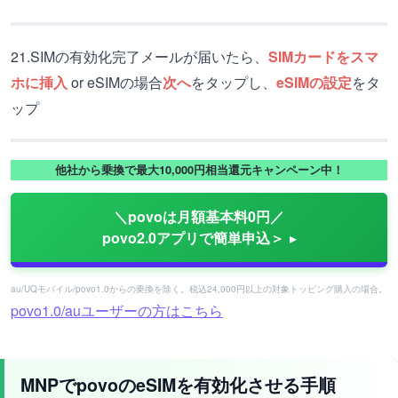
21.SIMの有効化完了メールが届いたら、
SIMカードをスマ
ホに挿入
or eSIMの場合
次へ
をタップし、
eSIMの設定
をタ
ップ
他社から乗換で最大10,000円相当還元キャンペーン中！
＼povoは月額基本料0円／
povo2.0アプリで簡単申込＞
au/UQモバイル/povo1.0からの乗換を除く。税込24,000円以上の対象トッピング購入の場合。
povo1.0/auユーザーの方はこちら
MNPでpovoのeSIMを有効化させる手順