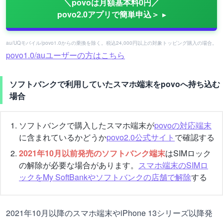
＼povoは月額基本料0円／
povo2.0アプリで簡単申込＞
au/UQモバイル/povo1.0からの乗換を除く。税込24,000円以上の対象トッピング購入の場合。
povo1.0/auユーザーの方はこちら
ソフトバンクで利用していたスマホ端末をpovoへ持ち込む
場合
ソフトバンクで購入したスマホ端末が
povoの対応端末
に含まれているかどうか
povo2.0公式サイト
で確認する
2021年10月以前発売のソフトバンク端末
はSIMロック
の解除が必要な場合があります。
スマホ端末のSIMロ
ックをMy SoftBankやソフトバンクの店舗で解除
する
2021年10月以降のスマホ端末やiPhone 13シリーズ以降発