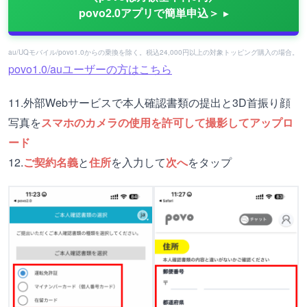
povo2.0アプリで簡単申込＞
au/UQモバイル/povo1.0からの乗換を除く。税込24,000円以上の対象トッピング購入の場合。
povo1.0/auユーザーの方はこちら
11.外部Webサービスで本人確認書類の提出と3D首振り顔
写真を
スマホのカメラの使用を許可して撮影してアップロ
ード
12.
ご契約名義
と
住所
を入力して
次へ
をタップ