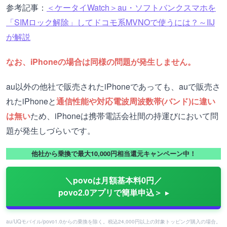
参考記事：
＜ケータイWatch＞au・ソフトバンクスマホを
「SIMロック解除」してドコモ系MVNOで使うには？～IIJ
が解説
なお、iPhoneの場合は同様の問題が発生しません。
au以外の他社で販売されたiPhoneであっても、auで販売さ
れたiPhoneと
通信性能や対応電波周波数帯(バンド)に違い
は無い
ため、iPhoneは携帯電話会社間の持運びにおいて問
題が発生しづらいです。
他社から乗換で最大10,000円相当還元キャンペーン中！
＼povoは月額基本料0円／
povo2.0アプリで簡単申込＞
au/UQモバイル/povo1.0からの乗換を除く。税込24,000円以上の対象トッピング購入の場合。