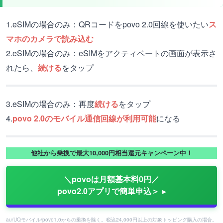
1.eSIMの場合のみ：QRコードをpovo 2.0回線を使いたい
ス
マホのカメラで読み込む
2.eSIMの場合のみ：eSIMをアクティベートの画面が表示さ
れたら、
続ける
をタップ
3.eSIMの場合のみ：再度
続ける
をタップ
4.
povo 2.0のモバイル通信回線が利用可能
になる
他社から乗換で最大10,000円相当還元キャンペーン中！
＼povoは月額基本料0円／
povo2.0アプリで簡単申込＞
au/UQモバイル/povo1.0からの乗換を除く。税込24,000円以上の対象トッピング購入の場合。