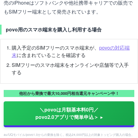
売のiPhoneはソフトバンクや他社携帯キャリアでの販売で
もSIMフリー端末として発売されています。
povo用のスマホ端末を購入し利用する場合
購入予定のSIMフリーのスマホ端末が、
povoの対応端
末
に含まれていることを確認する
SIMフリーのスマホ端末をオンラインや店舗等で入手
する
他社から乗換で最大10,000円相当還元キャンペーン中！
＼povoは月額基本料0円／
povo2.0アプリで簡単申込＞
au/UQモバイル/povo1.0からの乗換を除く。税込24,000円以上の対象トッピング購入の場合。