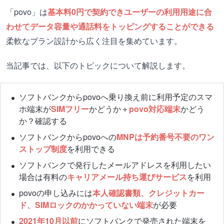
「povo」は
基本料0円で契約できユーザーの利用用途に合
わせてデータ容量や通話料をトッピングすることができる
柔軟なプラン設計から広く注目を集めています。
当記事では、以下のトピックについて解説します。
ソフトバンクからpovoへ乗り換え前に利用予定のスマ
ホ端末が
SIMフリー
かどうか＋
povo対応端末
かどう
か？確認する
ソフトバンクからpovoへの
MNPは予約番号不要のワン
ストップ制度
を利用できる
ソフトバンクで発行したメールアドレスを利用したい
場合は有料の
キャリアメール持ち運びサービス
を利用
povoの申し込みには
本人確認書類、クレジットカー
ド、SIMロックのかかっていない端末
が必要
2021年10月以前
にソフトバンクで発売された端末を