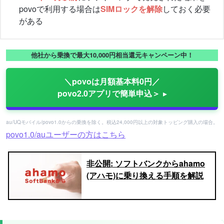
povoで利用する場合は
SIMロックを解除
しておく必要
がある
他社から乗換で最大10,000円相当還元キャンペーン中！
＼povoは月額基本料0円／
povo2.0アプリで簡単申込＞
au/UQモバイル/povo1.0からの乗換を除く。税込24,000円以上の対象トッピング購入の場合。
povo1.0/auユーザーの方はこちら
非公開: ソフトバンクからahamo
(アハモ)に乗り換える手順を解説