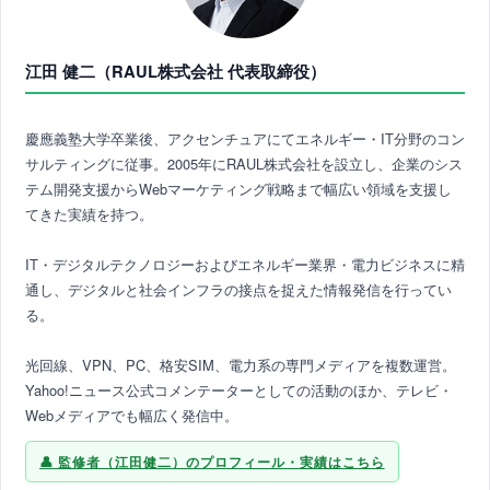
江田 健二（RAUL株式会社 代表取締役）
慶應義塾大学卒業後、アクセンチュアにてエネルギー・IT分野のコン
サルティングに従事。2005年にRAUL株式会社を設立し、企業のシス
テム開発支援からWebマーケティング戦略まで幅広い領域を支援し
てきた実績を持つ。
IT・デジタルテクノロジーおよびエネルギー業界・電力ビジネスに精
通し、デジタルと社会インフラの接点を捉えた情報発信を行ってい
る。
光回線、VPN、PC、格安SIM、電力系の専門メディアを複数運営。
Yahoo!ニュース公式コメンテーターとしての活動のほか、テレビ・
Webメディアでも幅広く発信中。
監修者（江田健二）のプロフィール・実績はこちら