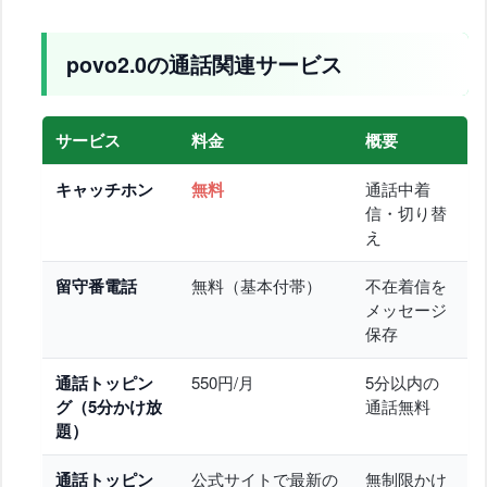
povo2.0の通話関連サービス
サービス
料金
概要
キャッチホン
無料
通話中着
信・切り替
え
留守番電話
無料（基本付帯）
不在着信を
メッセージ
保存
通話トッピン
550円/月
5分以内の
グ（5分かけ放
通話無料
題）
通話トッピン
公式サイトで最新の
無制限かけ