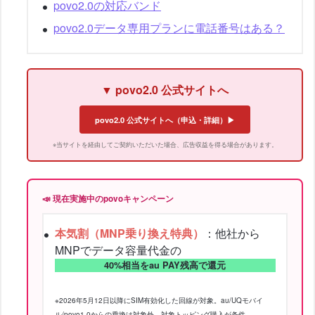
povo2.0の対応バンド
povo2.0データ専用プランに電話番号はある？
▼ povo2.0 公式サイトへ
povo2.0 公式サイトへ（申込・詳細）▶
※当サイトを経由してご契約いただいた場合、広告収益を得る場合があります。
📣 現在実施中のpovoキャンペーン
本気割（MNP乗り換え特典）
：他社から
MNPでデータ容量代金の
40%相当をau PAY残高で還元
※2026年5月12日以降にSIM有効化した回線が対象。au/UQモバイ
ル/povo1.0からの乗換は対象外。対象トッピング購入が条件。