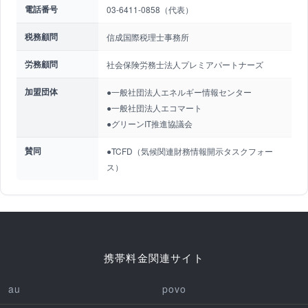
電話番号
03-6411-0858（代表）
税務顧問
信成国際税理士事務所
労務顧問
社会保険労務士法人プレミアパートナーズ
加盟団体
●一般社団法人エネルギー情報センター
●一般社団法人エコマート
●グリーンIT推進協議会
賛同
●TCFD（気候関連財務情報開示タスクフォー
ス）
携帯料金関連サイト
au
povo